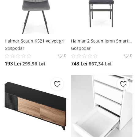
Halmar Scaun K521 velvet gri
Halmar 2 Scaun lemn Smart - h82
Gospodar
Gospodar
0
0
193
Lei
748
Lei
299,96
Lei
867,34
Lei