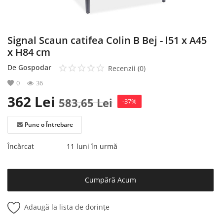
Signal Scaun catifea Colin B Bej - l51 x A45
x H84 cm
De
Gospodar
Recenzii (0)
0
36
362
Lei
583,65
Lei
-37%
Pune o Întrebare
Încărcat
11 luni în urmă
Cumpără Acum
Adaugă la lista de dorințe