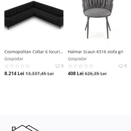
Cosmopolitan Coltar 6 locuri Bali velvet/picioare negre – L256 x l256 x h75
Halmar Scaun K516 stofa gri
Gospodar
Gospodar
0
0
8.214
Lei
408
Lei
13.337,45
Lei
626,35
Lei