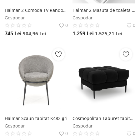
Halmar 2 Comoda TV Random RTV1 stejar wotan/negru - L150 x A40 x h47 cm
Halmar 2 Masuta de toaleta cu oglinda si LED Hollywood XL – Alb
Gospodar
Gospodar
0
0
745
Lei
1.259
Lei
904,96
Lei
1.525,21
Lei
Halmar Scaun tapitat K482 gri
Cosmopolitan Taburet tapitat Bali velvet/picioare negre – L60 x l60 x h41
Gospodar
Gospodar
0
0