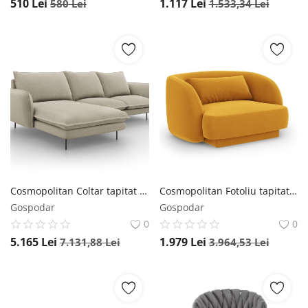
510
Lei
1.117
Lei
580
Lei
1.533,34
Lei
Cosmopolitan Coltar tapitat Vienna 5 locuri picioare negre – L255 x l170 x h95
Cosmopolitan Fotoliu tapitat cu catifea Tulum
Gospodar
Gospodar
0
0
5.165
Lei
1.979
Lei
7.131,88
Lei
3.964,53
Lei