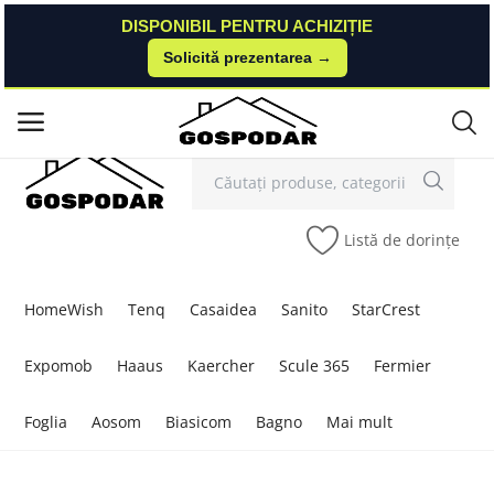
DISPONIBIL PENTRU ACHIZIȚIE
DISPONIBIL PENTRU ACHIZIȚIE
Solicită prezentarea →
Solicită prezentarea →
Contact
Autentificare
Înregistrare
/
Meniu principal
Categorii
Listă de dorințe
Acasă
Listă de dorințe
HomeWish
Tenq
Casaidea
Sanito
StarCrest
Contact
Expomob
Haaus
Kaercher
Scule 365
Fermier
Blog
Foglia
Aosom
Biasicom
Bagno
Mai mult
Autentificare