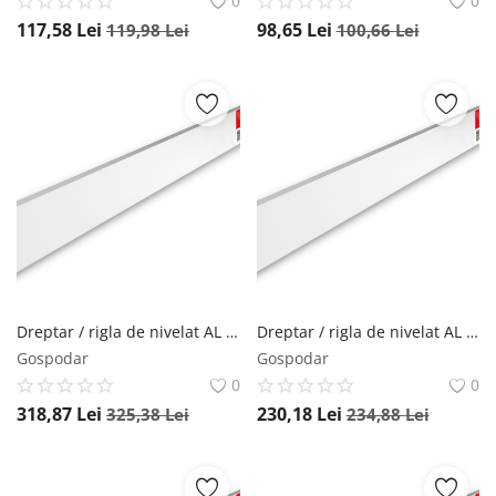
0
0
117,58
Lei
98,65
Lei
119,98
Lei
100,66
Lei
Dreptar / rigla de nivelat AL 1007, 500cm - Sola-03041401
Dreptar / rigla de nivelat AL 1007, 400cm - Sola-03041201
Gospodar
Gospodar
0
0
318,87
Lei
230,18
Lei
325,38
Lei
234,88
Lei