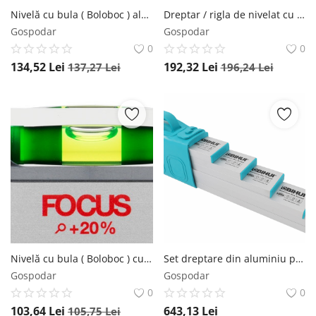
Nivelă cu bula ( Boloboc ) aluminiu profil ID, 80cm - Sola-01257101
Dreptar / rigla de nivelat cu boloboc SLX 2, 150cm - Sola-02070401
Gospodar
Gospodar
0
0
134,52
Lei
192,32
Lei
137,27
Lei
196,24
Lei
Nivelă cu bula ( Boloboc ) cu profil aluminiu, 50cm AV 50 - Sola-01110701
Set dreptare din aluminiu pentru nivelat - 6buc., 45-180cm - BIHUI-TASES6
Gospodar
Gospodar
0
0
103,64
Lei
643,13
Lei
105,75
Lei