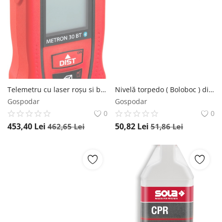
Telemetru cu laser roșu si bluetooth - 30m, METRON 30 BT - Sola-71025101
Nivelă torpedo ( Boloboc ) din plastic, cu magnet PTM 5, 20cm - Sola-01430620
Gospodar
Gospodar
0
0
453,40
Lei
50,82
Lei
462,65
Lei
51,86
Lei