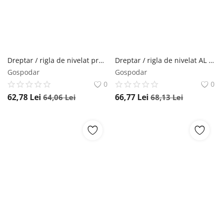
Dreptar / rigla de nivelat profil H de aluminiu AL 2605, 100cm - Sola-03190101
Dreptar / rigla de nivelat AL 1007, 100cm - Sola-03040101
Gospodar
Gospodar
0
0
62,78
Lei
66,77
Lei
64,06
Lei
68,13
Lei