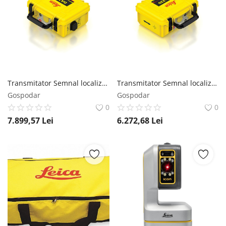
Transmitator Semnal localizator utilitati DA230, 3W (50Hz) - Leica-850275
Transmitator Semnal localizator utilitati DA230, 1W (50Hz) - Leica-850274
Gospodar
Gospodar
0
0
7.899,57
Lei
6.272,68
Lei