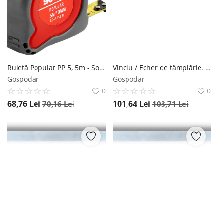
Ruletă Popular PP 5, 5m - Sola-50024301
Vinclu / Echer de tâmplărie. oțel galvanizat, 600x280mm, ZWZ600 - Sola-56130301
Gospodar
Gospodar
0
0
68,76
Lei
101,64
Lei
70,16
Lei
103,71
Lei