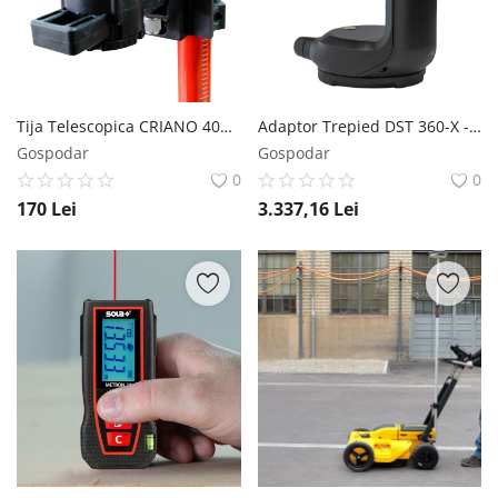
Tija Telescopica CRIANO 400cm Extensibila pt. Fixare Lasere si alte Unelte - CNO-SL400E
Adaptor Trepied DST 360-X - Leica-946095
Gospodar
Gospodar
0
0
170
Lei
3.337,16
Lei