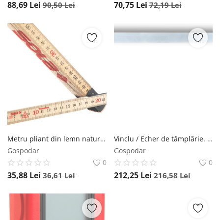
88,69
Lei
70,75
Lei
90,50
Lei
72,19
Lei
Metru pliant din lemn natur H 2/10, 2m - Sola-53010201
Vinclu / Echer de tâmplărie. oțel galvanizat, 1000x380mm, ZWZ 1000 - Sola-56130601
Gospodar
Gospodar
0
0
35,88
Lei
212,25
Lei
36,61
Lei
216,58
Lei