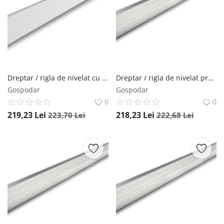
Dreptar / rigla de nivelat cu boloboc SLX 2, 180 cm - Sola-02070501
Dreptar / rigla de nivelat profil H de aluminiu AL 2605, 300cm - Sola-03191001
Gospodar
Gospodar
0
0
219,23
Lei
218,23
Lei
223,70
Lei
222,68
Lei