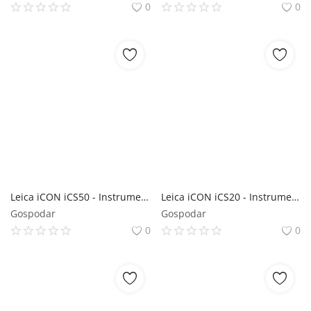
0
0
Leica iCON iCS50 - Instrument robotizat de măsurare 3D de precizie pentru construcții cu pachet software Digital Templating
Leica iCON iCS20 - Instrument motorizat de măsurare 3D de precizie pentru construcții cu pachet software Digital Templating
Gospodar
Gospodar
0
0