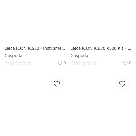
Leica iCON iCS50 - Instrument robotizat de măsurare 3D de precizie pentru construcții cu pachet software Finisaje Interioare
Leica iCON iCB70 R500 Kit – Stație totală manuală pentru construcții cu WLAN - kit complet + soft 1 an iCB50/70 Basic CCP
Gospodar
Gospodar
0
0