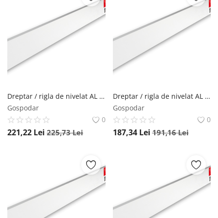
Dreptar / rigla de nivelat AL 1007, 350cm - Sola-03041101
Dreptar / rigla de nivelat AL 1007, 300cm - Sola-03041001
Gospodar
Gospodar
0
0
221,22
Lei
187,34
Lei
225,73
Lei
191,16
Lei