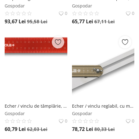
Gospodar
Gospodar
0
0
93,67
Lei
65,77
Lei
95,58
Lei
67,11
Lei
Echer / vinclu de tâmplărie, L=250 mm, SRC 250 - SOLA-56014101
Echer / vinclu reglabil, cu marcaj pentru unghiuri, L=250 mm, VSTG 250 - SOLA-56052101
Gospodar
Gospodar
0
0
60,79
Lei
78,72
Lei
62,03
Lei
80,33
Lei