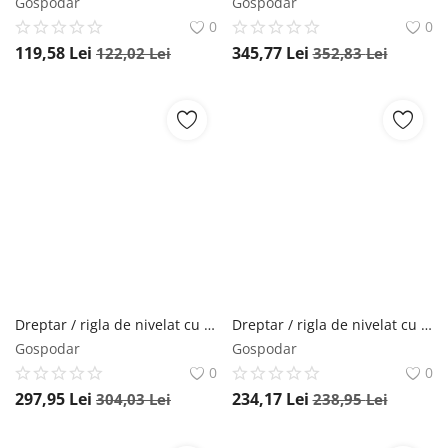
Gospodar
Gospodar
0
0
119,58
Lei
345,77
Lei
122,02
Lei
352,83
Lei
Dreptar / rigla de nivelat cu boloboc si manere SLXG 2, 250cm - Sola-02074901
Dreptar / rigla de nivelat cu boloboc SLX 2, 200 cm - Sola-02070601
Gospodar
Gospodar
0
0
297,95
Lei
234,17
Lei
304,03
Lei
238,95
Lei