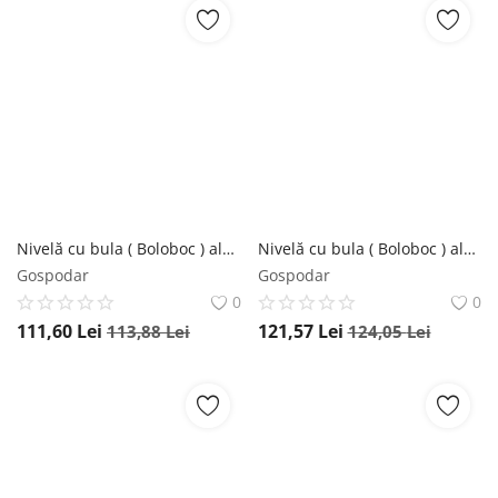
Nivelă cu bula ( Boloboc ) aluminiu profil ID, 40cm - Sola-01256501
Nivelă cu bula ( Boloboc ) aluminiu profil ID, 60cm - Sola-01256801
Gospodar
Gospodar
0
0
111,60
Lei
121,57
Lei
113,88
Lei
124,05
Lei