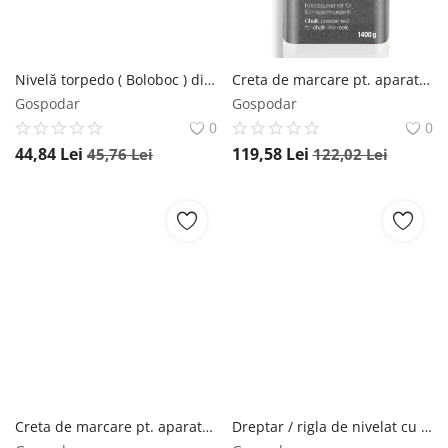
Nivelă torpedo ( Boloboc ) din plastic PT 5, 20cm - Sola-01430220
Creta de marcare pt. aparate de trasare cu sfoara, rosu CPR, 1400gr - Sola-66152201
Gospodar
Gospodar
0
0
44,84
Lei
119,58
Lei
45,76
Lei
122,02
Lei
Creta de marcare pt. aparate de trasare cu sfoara, albastru CPB, 1400gr - Sola-66152401
Dreptar / rigla de nivelat cu boloboc si manere SLXG 2, 300cm - Sola-02075001