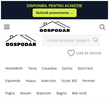
DISPONIBIL PENTRU ACHIZIȚIE
DISPONIBIL PENTRU ACHIZIȚIE
Solicită prezentarea →
Solicită prezentarea →
Contact
Autentificare
Înregistrare
/
Meniu principal
Categorii
Listă de dorințe
Acasă
Listă de dorințe
HomeWish
Tenq
Casaidea
Sanito
StarCrest
Contact
Expomob
Haaus
Kaercher
Scule 365
Fermier
Blog
Foglia
Aosom
Biasicom
Bagno
Mai mult
Autentificare