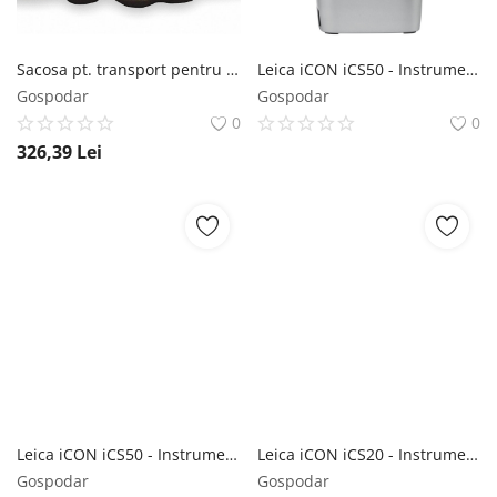
Sacosa pt. transport pentru locatoare, transmițătoare de semnal și accesorii - Leica-850276
Leica iCON iCS50 - Instrument robotizat de măsurare 3D de precizie pentru construcții cu pachet software Robotic Layout Pro
Gospodar
Gospodar
0
0
326,39
Lei
Leica iCON iCS50 - Instrument robotizat de măsurare 3D de precizie pentru construcții cu pachet software Robotic Layout
Leica iCON iCS20 - Instrument motorizat de măsurare 3D de precizie pentru construcții cu pachet software Layout
Gospodar
Gospodar