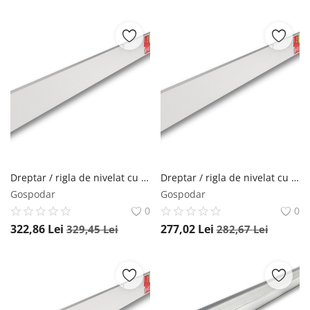
Dreptar / rigla de nivelat cu boloboc SLX 2, 300 cm - Sola-02071001
Dreptar / rigla de nivelat cu boloboc SLX 2, 250 cm - Sola-02070901
Gospodar
Gospodar
0
0
322,86
Lei
277,02
Lei
329,45
Lei
282,67
Lei