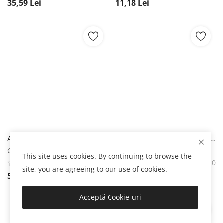
35,59
Lei
11,18
Lei
Aparat de trasat cu sfoară si creta albastra, lung. 30m - BIHUI-CTCAKK2
Adaptor reglabil pt. perete si tavan UAL 130 - Leica-866131
Gospodar
Gospodar
This site uses cookies. By continuing to browse the
0
0
site, you are agreeing to our use of cookies.
57,75
Lei
406,62
Lei
Acceptă Cookie-uri