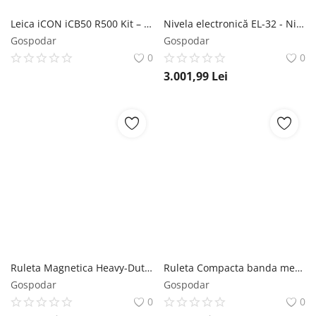
Leica iCON iCB50 R500 Kit – Stație totală manuală pentru construcții - kit complet + soft 1 an iCB50/70 Basic CCP
Nivela electronică EL-32 - Nivel System
Gospodar
Gospodar
0
0
3.001,99
Lei
Ruleta Magnetica Heavy-Duty banda metalica cu dublu marcaj, ranforsata anti-shock si carabina, 5m x 28mm - CNO-RUL5X28-HD
Ruleta Compacta banda metalica cu dublu marcaj, corp transparent cu inel tip breloc, 2m x 13mm - CNO-RUL2X13-KEY
Gospodar
Gospodar
0
0