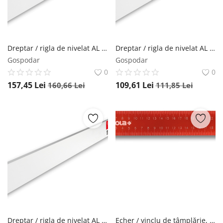
Dreptar / rigla de nivelat AL 1007, 250cm - Sola-03040901
Dreptar / rigla de nivelat AL 1007, 180cm - Sola-03040501
Gospodar
Gospodar
0
0
157,45
Lei
109,61
Lei
160,66
Lei
111,85
Lei
Dreptar / rigla de nivelat AL 1007, 150cm - Sola-03040401
Echer / vinclu de tâmplărie, L=350 mm, SRC 350 - SOLA-56014301