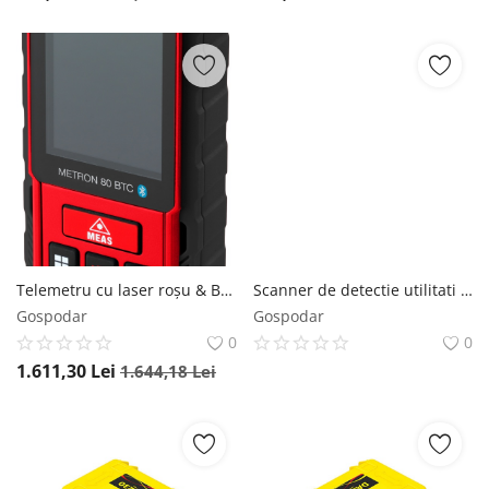
Telemetru cu laser roșu & Bluetooth/Camera - 80m, METRON 80 BTC - Sola-71029101
Scanner de detectie utilitati subterane / Georadar (GPR), Stream DP
Gospodar
Gospodar
0
0
1.611,30
Lei
1.644,18
Lei