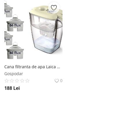
Cana filtranta de apa Laica BIG Roma, 3.7L, + 4 cartuse filtrante
Gospodar
0
188
Lei