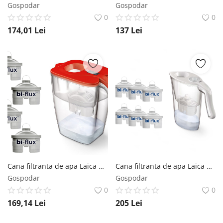
Gospodar
Gospodar
0
0
174,01
Lei
137
Lei
Cana filtranta de apa Laica BIG Milano Rosu, 3.7L, + 4 cartuse filtrante
Cana filtranta de apa Laica Norma, 2.3L, + 6 cartuse filtrante
Gospodar
Gospodar
0
0
169,14
Lei
205
Lei