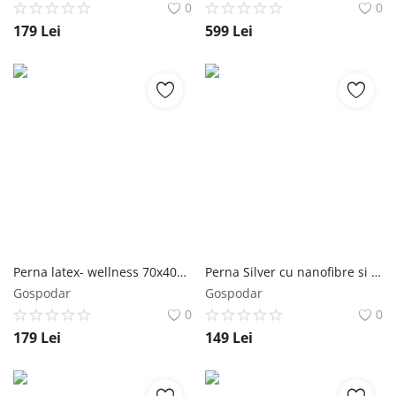
0
0
179
Lei
599
Lei
Perna latex- wellness 70x40x12
Perna Silver cu nanofibre si husa 100% bumbac 50x70 cm
Gospodar
Gospodar
0
0
179
Lei
149
Lei