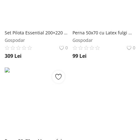
Set Pilota Essential 200×220 + 2 perne classice 50×70
Perna 50x70 cu Latex fulgi mix - husa cu Aloe Vera
Gospodar
Gospodar
0
0
309
Lei
99
Lei