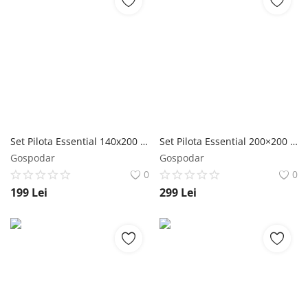
Set Pilota Essential 140x200 + perna classica 50x70
Set Pilota Essential 200×200 + 2 perne classice 50×70
Gospodar
Gospodar
0
0
199
Lei
299
Lei