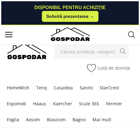
DISPONIBIL PENTRU ACHIZIȚIE
DISPONIBIL PENTRU ACHIZIȚIE
Solicită prezentarea →
Solicită prezentarea →
Contact
Autentificare
Înregistrare
/
Meniu principal
Categorii
Listă de dorințe
Acasă
Listă de dorințe
HomeWish
Tenq
Casaidea
Sanito
StarCrest
Contact
Expomob
Haaus
Kaercher
Scule 365
Fermier
Blog
Foglia
Aosom
Biasicom
Bagno
Mai mult
Autentificare