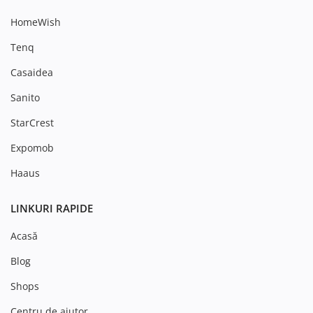
HomeWish
Tenq
Casaidea
Sanito
StarCrest
Expomob
Haaus
LINKURI RAPIDE
Acasă
Blog
Shops
Centru de ajutor