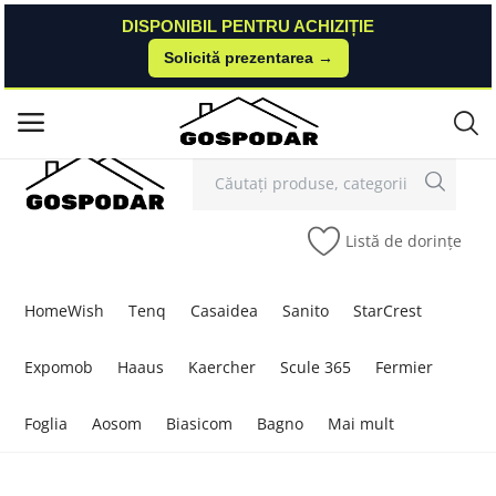
DISPONIBIL PENTRU ACHIZIȚIE
DISPONIBIL PENTRU ACHIZIȚIE
Solicită prezentarea →
Solicită prezentarea →
Contact
Autentificare
Înregistrare
/
Meniu principal
Categorii
Listă de dorințe
Acasă
Listă de dorințe
HomeWish
Tenq
Casaidea
Sanito
StarCrest
Contact
Expomob
Haaus
Kaercher
Scule 365
Fermier
Blog
Foglia
Aosom
Biasicom
Bagno
Mai mult
Autentificare