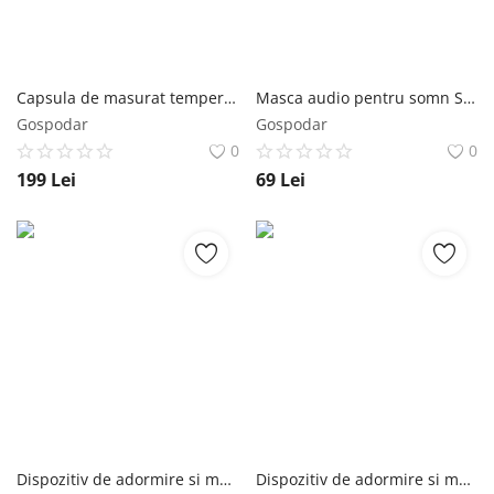
Capsula de masurat temperatura Partron PTD 200, 3 Moduri de masurare, Alarma, Cautari rapide, Disponibil pentru iOS și Android,
Masca audio pentru somn Sleepace Smart Headphone marimea L
Gospodar
Gospodar
0
0
199
Lei
69
Lei
Dispozitiv de adormire si monitorizare a somnului Sleepace Dot B501, Sistem sonor, Compatibil cu iOS si Android
Dispozitiv de adormire si monitorizare a somnului Sleepace Nox Music SN902B, Nox Music, Difuzor fara fir, Compatibil cu iOS, iPh