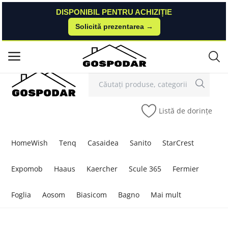
DISPONIBIL PENTRU ACHIZIȚIE
DISPONIBIL PENTRU ACHIZIȚIE
Solicită prezentarea →
Solicită prezentarea →
Contact
Autentificare
Înregistrare
/
Meniu principal
Categorii
Listă de dorințe
Acasă
Listă de dorințe
HomeWish
Tenq
Casaidea
Sanito
StarCrest
Contact
Expomob
Haaus
Kaercher
Scule 365
Fermier
Blog
Foglia
Aosom
Biasicom
Bagno
Mai mult
Autentificare