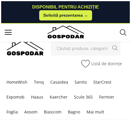
DISPONIBIL PENTRU ACHIZIȚIE
DISPONIBIL PENTRU ACHIZIȚIE
Solicită prezentarea →
Solicită prezentarea →
Contact
Autentificare
Înregistrare
/
Meniu principal
Categorii
Listă de dorințe
Acasă
Listă de dorințe
HomeWish
Tenq
Casaidea
Sanito
StarCrest
Contact
Expomob
Haaus
Kaercher
Scule 365
Fermier
Blog
Foglia
Aosom
Biasicom
Bagno
Mai mult
Autentificare