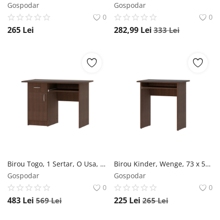
Gospodar
Gospodar
0
0
265
Lei
282,99
Lei
333
Lei
Birou Togo, 1 Sertar, O Usa, Wenge, 110 x 60 x 75 cm
Birou Kinder, Wenge, 73 x 50 x 75 cm
Gospodar
Gospodar
0
0
483
Lei
225
Lei
569
Lei
265
Lei