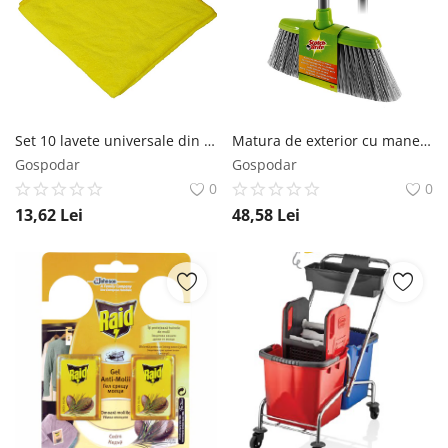
Set 10 lavete universale din microfibra 30 x 30 cm Galben AQAS
Matura de exterior cu maner metalic Scotch-Brite Scotch-Brite
Gospodar
Gospodar
0
0
13,62
Lei
48,58
Lei