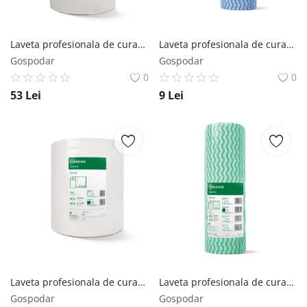
Laveta profesionala de curatare Clean Max 44 m/ rola Alb Mercator Medical
Laveta profesionala de curatare Clean Fala a '25 buc/ rola Albastru Mercator Medical
Gospodar
Gospodar
0
0
53
Lei
9
Lei
Laveta profesionala de curatare Clean Max 175 m/ rola Alb Mercator Medical
Laveta profesionala de curatare Clean Fala a'25 culoare verde 25 pcs. Mercator Medical
Gospodar
Gospodar