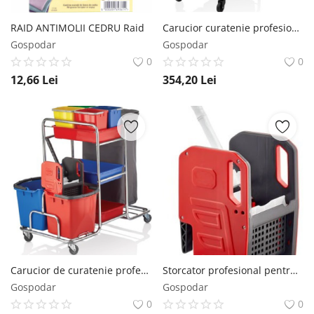
RAID ANTIMOLII CEDRU Raid
Carucior curatenie profesional Duo Cromat AQAS AQAS
Gospodar
Gospodar
0
0
12,66
Lei
354,20
Lei
Carucior de curatenie profesional cromat MAX AQAS
Storcator profesional pentru carucior curatenie culoare rosie
Gospodar
Gospodar
0
0