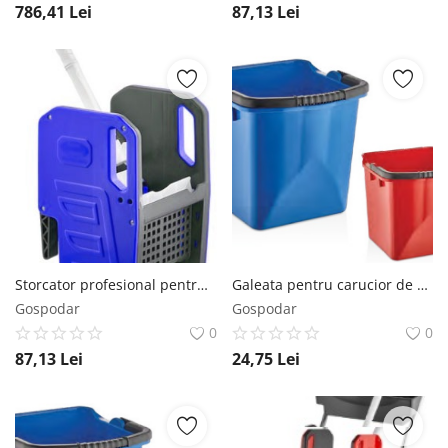
786,41
Lei
87,13
Lei
Storcator profesional pentru carucior curatenie culoare albastra AQAS
Galeata pentru carucior de curatenie profesional culoare rosie 25L
Gospodar
Gospodar
0
0
87,13
Lei
24,75
Lei