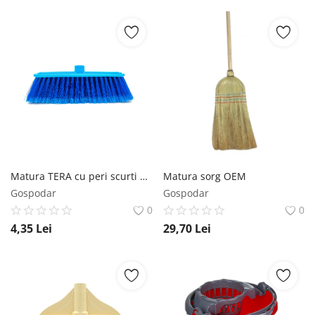
Matura TERA cu peri scurti 7.5 cm diverse culori No brand
Matura sorg OEM
Gospodar
Gospodar
0
0
4,35
Lei
29,70
Lei