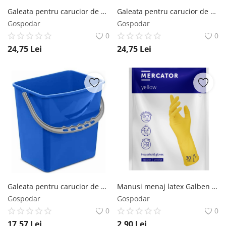
Galeata pentru carucior de curatenie profesional culoare rosie 6L
Galeata pentru carucior de curatenie profesional culoare galbena 6L
Gospodar
Gospodar
0
0
24,75
Lei
24,75
Lei
Galeata pentru carucior de curatenie profesional culoare albastra 6L
Manusi menaj latex Galben 2 buc/ pachet Mercator Medical
Gospodar
Gospodar
0
0
17,57
Lei
2,90
Lei