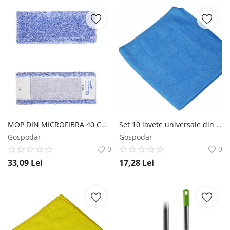
MOP DIN MICROFIBRA 40 CM RASANT MICRO BASIC PLANET ECOLAB EcoLab
Set 10 lavete universale din microfibra 30 x 30 cm albastru AQAS
Gospodar
Gospodar
0
0
33,09
Lei
17,28
Lei