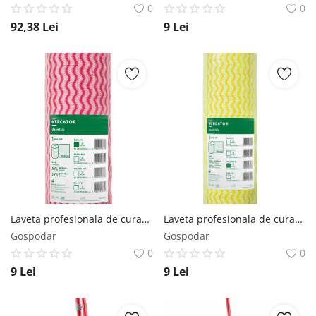
0
0
92,38
Lei
9
Lei
Laveta profesionala de curatare Clean Fala a '25 culoare roz 25 pcs. Mercator Medical
Laveta profesionala de curatare Clean Fala a '25 culoare galbena 25 pcs. Mercator Medical
Gospodar
Gospodar
0
0
9
Lei
9
Lei