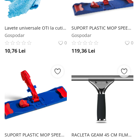
Lavete universale OTI la cutie de 15 lavete microfibra 22x22 cm Oti
SUPORT PLASTIC MOP SPEEDY 40X11CM PT MOP CU FLAPS ( urechi ) Filmop
Gospodar
Gospodar
0
0
10,76
Lei
119,36
Lei
SUPORT PLASTIC MOP SPEEDY 40X11 CM Filmop
RACLETA GEAM 45 CM FILMOP LINE Filmop