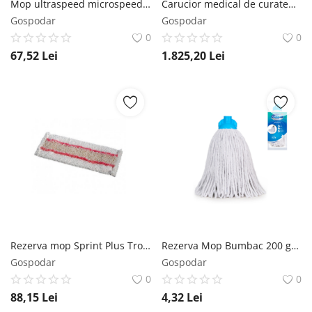
Mop ultraspeed microspeed puls 40 cm Vileda
Carucior medical de curatenie Procart 1343 Fantom
Gospodar
Gospodar
0
0
67,52
Lei
1.825,20
Lei
Rezerva mop Sprint Plus Tronic 40 cm alb/rosu Vermop
Rezerva Mop Bumbac 200 gr No brand
Gospodar
Gospodar
0
0
88,15
Lei
4,32
Lei