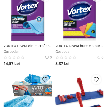
VORTEX Laveta din microfibra pentru sticla si oglinzi 1buc Vortex
VORTEX Laveta burete 3 buc Vortex
Gospodar
Gospodar
0
0
14,57
Lei
8,37
Lei