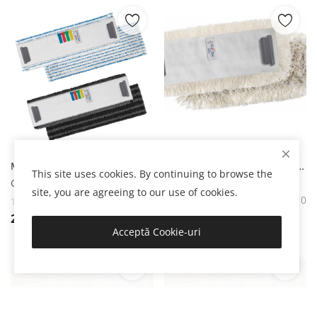
MOP MICROFIBRA GLOBO SKILL-FUR ALB 40 X 13 CM Filmop
MOP GLOBO BUMBAC 40 X13CM Filmop
This site uses cookies. By continuing to browse the
Gospodar
Gospodar
site, you are agreeing to our use of cookies.
0
0
20,18
Lei
31,50
Lei
Acceptă Cookie-uri