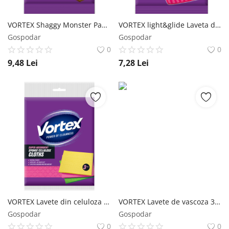
VORTEX Shaggy Monster Panza din microfibra 1buc Vortex
VORTEX light&glide Laveta din microfibra 1buc Vortex
Gospodar
Gospodar
0
0
9,48
Lei
7,28
Lei
VORTEX Lavete din celuloza 3 buc Vortex
VORTEX Lavete de vascoza 3 buc Vortex
Gospodar
Gospodar
0
0