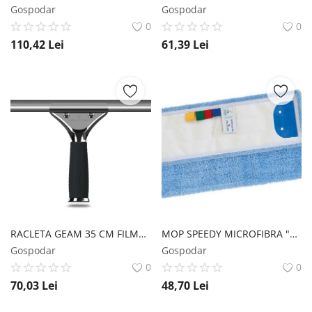
Gospodar
Gospodar
0
0
110,42
Lei
61,39
Lei
RACLETA GEAM 35 CM FILMOP LINE Filmop
MOP SPEEDY MICROFIBRA "MICRO ACTIVA" 40X13 CM CU URECHI Filmop
Gospodar
Gospodar
0
0
70,03
Lei
48,70
Lei