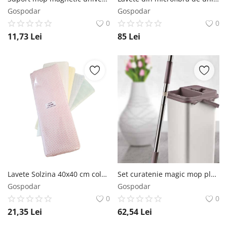
Gospodar
Gospodar
0
0
11,73
Lei
85
Lei
Lavete Solzina 40x40 cm colorate 25 buc/ pachet
Set curatenie magic mop plat AQAS AQAS
Gospodar
Gospodar
0
0
21,35
Lei
62,54
Lei