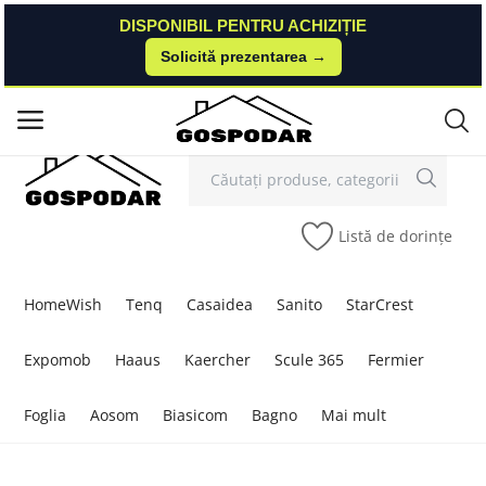
DISPONIBIL PENTRU ACHIZIȚIE
DISPONIBIL PENTRU ACHIZIȚIE
Solicită prezentarea →
Solicită prezentarea →
Contact
Autentificare
Înregistrare
/
Meniu principal
Categorii
Listă de dorințe
Acasă
Listă de dorințe
HomeWish
Tenq
Casaidea
Sanito
StarCrest
Contact
Expomob
Haaus
Kaercher
Scule 365
Fermier
Blog
Foglia
Aosom
Biasicom
Bagno
Mai mult
Autentificare