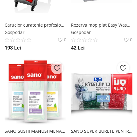
Carucior curatenie profesional Duo AQAS AQAS
Rezerva mop plat Easy Wash Filmop
Gospodar
Gospodar
0
0
198
Lei
42
Lei
SANO SUSHI MANUSI MENAJ L Sano
SANO SUPER BURETE PENTRU VASE (4 BUC) – SUPER DURABILI – 2 IN 1 Sano