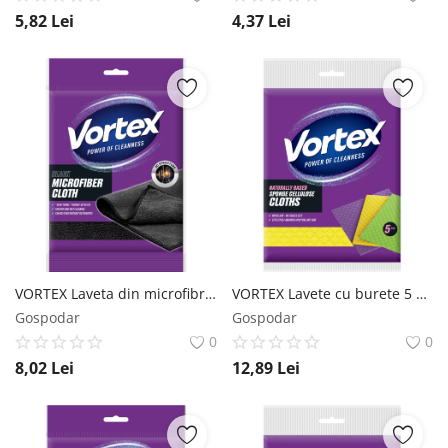
5,82
Lei
4,37
Lei
VORTEX Laveta din microfibra Semi-prosop Negru 30*50cm 1buc Vortex
VORTEX Lavete cu burete 5 buc Vortex
Gospodar
Gospodar
0
0
8,02
Lei
12,89
Lei