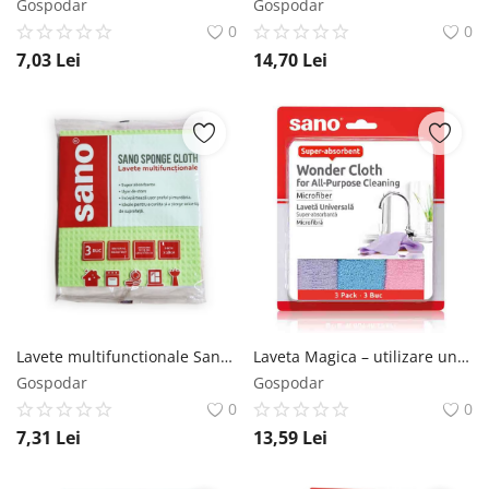
Gospodar
Gospodar
0
0
7,03
Lei
14,70
Lei
Lavete multifunctionale Sano 3 buc Sano
Laveta Magica – utilizare universala - 3 Buc Sano Sano
Gospodar
Gospodar
0
0
7,31
Lei
13,59
Lei