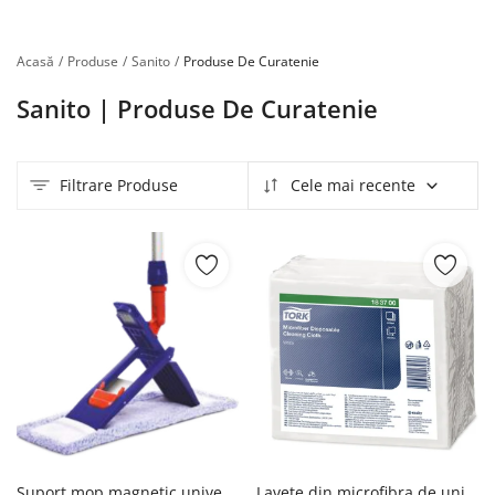
Înregistrare
Acasă
Produse
Sanito
Produse De Curatenie
Sanito | Produse De Curatenie
Filtrare Produse
Cele mai recente
Suport mop magnetic universal 40 cm AQAS
Lavete din microfibra de unica folosinta 40 de buc/set albe TORK 183700 Tork