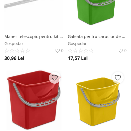
Maner telescopic pentru kit UltraSpin mini Vileda
Galeata pentru carucior de curatenie profesional culoare verde 6L
Gospodar
Gospodar
0
0
30,96
Lei
17,57
Lei