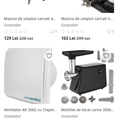
Masina de umplut carnati 4kg orizontala, profesionala, inox, cu 5 palnii, sistem Airstop, CAMPION CMP1169 CAMPION
Masina de umplut carnati 5KG, orizontala profesionala inox, cu 5 palnii, sistem Airstop, CAMPION CMP1166
Gospodar
Gospodar
0
0
129
Lei
163
Lei
228
Lei
299
Lei
Ventilator AR 2002 cu Clapeta, 13W – Cod 681934 Evosanitary
MASINA de tocat carne 3500w electrica PROFESIONALA , 4 IN 1, adaptor rosii, carnati, chiftele NEGRU LUCIOS CAMPION CMP1671 CAMPION
Gospodar
Gospodar