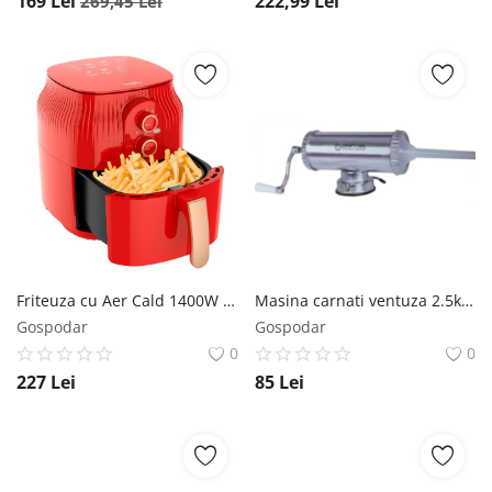
169
Lei
222,99
Lei
269,45
Lei
Friteuza cu Aer Cald 1400W 4.5L (Rosie) air fryer Decakila KEEC073R Decakila
Masina carnati ventuza 2.5kg, 3 palnii, prindere dubla, Craft-Tec MX133 Craft-Tec
Gospodar
Gospodar
0
0
227
Lei
85
Lei