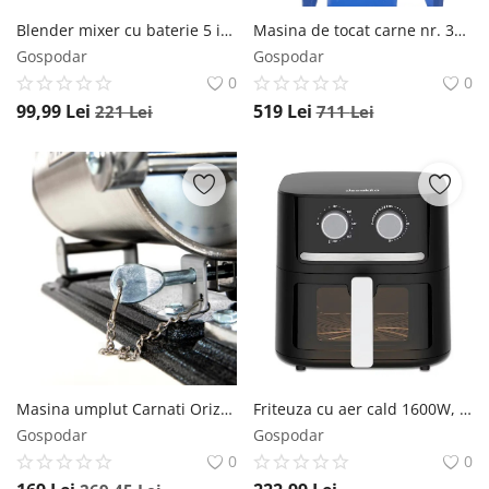
Blender mixer cu baterie 5 in 1, 60W, fara fir, 0.5L, alb, Decakila KMJB042W Decakila
Masina de tocat carne nr. 32, 2500W, 1400rpm, cu masuta si palnie mare, fonta, Campion CMP0275 CAMPION
Gospodar
Gospodar
0
0
99,99
Lei
519
Lei
221
Lei
711
Lei
Masina umplut Carnati Orizontala 4kg, INOX, 4 planii incluse, cu megina, maner lemn SCULE365
Friteuza cu aer cald 1600W, capacitate 6.5L, cu temporizator si temperatura reglabila, air fryer Decakila KEEC085B Decakila
Gospodar
Gospodar
0
0