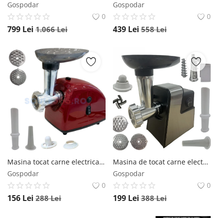
Gospodar
Gospodar
0
0
799
Lei
439
Lei
1.066
Lei
558
Lei
Masina tocat carne electrica 3500W, 1.2kg/min, 2 site inox, functie reverse, rosie, HOLZ Germany PROFESSIONAL CMP1796
Masina de tocat carne electrica 3500w, 3 site, adaptor suc rosii, 4 in 1 CORP ALUMINIU, Campion CMP1672 CAMPION
Gospodar
Gospodar
0
0
156
Lei
199
Lei
288
Lei
388
Lei