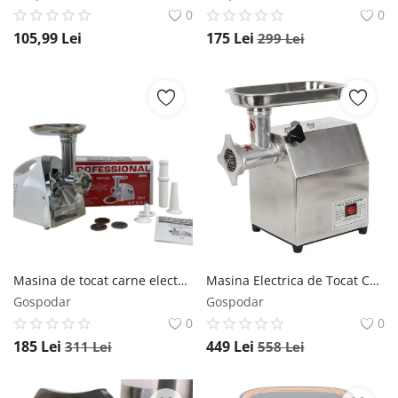
0
0
105,99
Lei
175
Lei
299
Lei
Masina de tocat carne electrica 3000w, *3 in 1*, carne, carnati, chiftele, 3 site inox, PROFESSIONAL Campion CMP1683 CAMPION
Masina Electrica de Tocat Carne Profesionala MK8 ALTAI – 750W, Otel Inox, Accesorii Incluse – Campion CMP0868 CAMPION
Gospodar
Gospodar
0
0
185
Lei
449
Lei
311
Lei
558
Lei