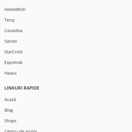
HomeWish
Tenq
Casaidea
Sanito
StarCrest
Expomob
Haaus
LINKURI RAPIDE
Acasă
Blog
Shops
Centru de ajutor