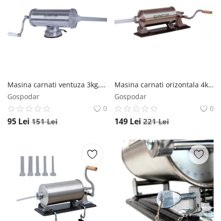
Masina carnati ventuza 3kg, 3 palnii, prindere dubla, Craft-Tec MX132 Craft-Tec
Masina carnati orizontala 4kg, 5 palnii, constructie inox, Craft-Tec MX131 Craft-Tec
Gospodar
Gospodar
0
0
95
Lei
149
Lei
151
Lei
221
Lei