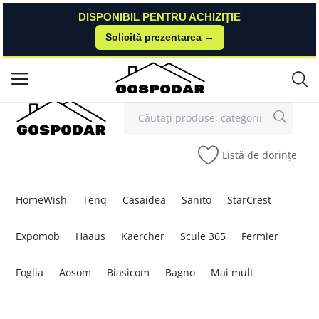
DISPONIBIL PENTRU ACHIZIȚIE
DISPONIBIL PENTRU ACHIZIȚIE
Solicită prezentarea →
Solicită prezentarea →
Contact
Autentificare
Înregistrare
/
Meniu principal
Categorii
Listă de dorințe
Acasă
Listă de dorințe
HomeWish
Tenq
Casaidea
Sanito
StarCrest
Contact
Expomob
Haaus
Kaercher
Scule 365
Fermier
Blog
Foglia
Aosom
Biasicom
Bagno
Mai mult
Autentificare