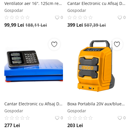
Ventilator aer 16''. 125cm reglabil, oscilatie 90 grade, 3 viteze, 50W, 5 pale BÖHM BLSF-4043 BOHM
Cantar Electronic cu Afisaj Detasabil Wi-Fi 600Kg SCULE365
Gospodar
Gospodar
0
0
99,99
Lei
399
Lei
188,11
Lei
507,39
Lei
Cantar Electronic cu Afisaj Detasabil 300kg Wi-Fi Wireless Bervas B1733 SCULE365
Boxa Portabila 20V aux/bluetooth 4.0 fara acumulator, Ingco CJRLI2001 INGCO
Gospodar
Gospodar
0
0
277
Lei
203
Lei