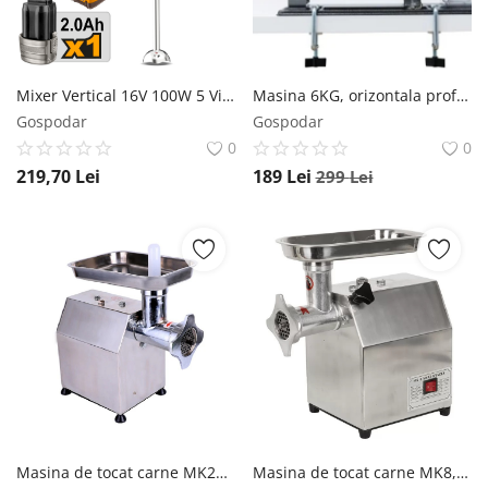
Mixer Vertical 16V 100W 5 Viteze Afisaj LED Lama Inox cu Acumulator 2Ah si Incarcator CHB048K INGCO
Masina 6KG, orizontala profesionala inox, cu 5 palnii, sistem Airstop, CAMPION CMP1168 CAMPION
Gospodar
Gospodar
0
0
219,70
Lei
189
Lei
299
Lei
Masina de tocat carne MK22, PROFESIONALA, 4500w, MK22, constructie profesionala inox, 2 site, reverse, Campion CMP1787 CAMPION
Masina de tocat carne MK8, 4500W, *super inox, Accesorii Incluse, 2 site, adaptor carnati, ALTAI PROFESSIONAL CMP1788 CAMPION