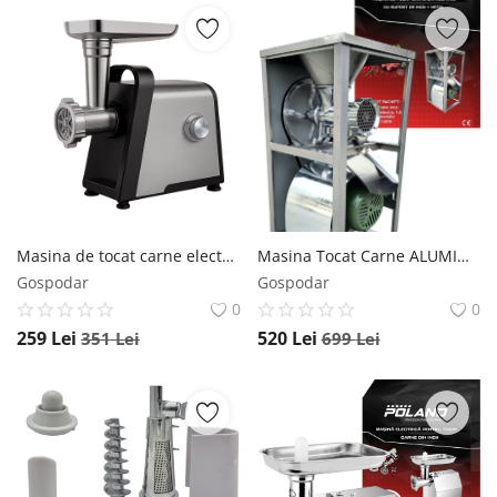
Masina de tocat carne electrica inox 4000W CMP1784, 3in1, 1.6 kg/min, functie Reverse, 3 site inox (3/5/7 mm), accesorii carnati si chiftele, 230V, 3.8 kg, 39.5x29x18.6 cm, model PROFESSIONAL CAMPION
Masina Tocat Carne ALUMINIU 1500w, 1400rpm, 5 kg/min, 22kg din Aluminiu cu Suport Inox POLAND
Gospodar
Gospodar
0
0
259
Lei
520
Lei
351
Lei
699
Lei