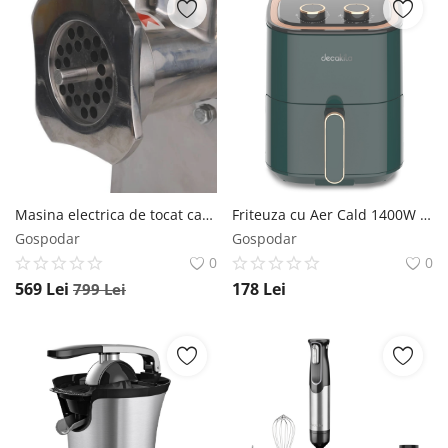
Masina electrica de tocat carne MK12 *4500W profesionala, accesorii inclus, adaptor carnati, reductor cu ulei CAMPION PROFESSIONAL CMP1718 CAMPION
Friteuza cu Aer Cald 1400W 3.5L (Albastra) air fryer Decakila KEEC036V Decakila
Gospodar
Gospodar
0
0
569
Lei
178
Lei
799
Lei