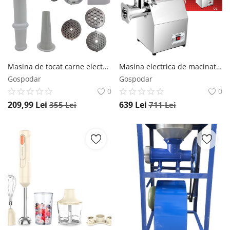
Masina de tocat carne electrica 3000W *4 in 1* cu adaptor rosii, carnati, chitele; 3 site inox, PROFESSIONAL CAMPION CMP0802 CAMPION
Masina electrica de macinat carne, 150kg/ora, 1500W, inox, Poland B8102
Gospodar
Gospodar
0
0
209,99
Lei
639
Lei
355
Lei
711
Lei