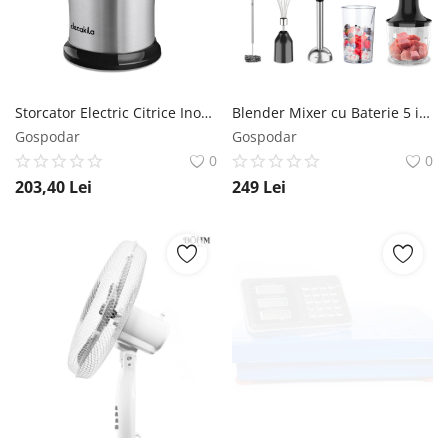
Storcator Electric Citrice Inox 160W Decakila KEJC008B Decakila
Blender Mixer cu Baterie 5 in 1 Negru/Inox Decakila KMJB021B Decakila
Gospodar
Gospodar
0
0
203,40
Lei
249
Lei