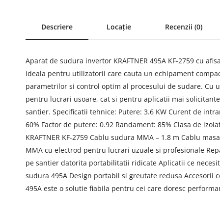
Descriere
Locație
Recenzii (0)
Aparat de sudura invertor KRAFTNER 495A KF-2759 cu afisaj
ideala pentru utilizatorii care cauta un echipament compact,
parametrilor si control optim al procesului de sudare. Cu 
pentru lucrari usoare, cat si pentru aplicatii mai solicitant
santier. Specificatii tehnice: Putere: 3.6 KW Curent de intr
60% Factor de putere: 0.92 Randament: 85% Clasa de izolati
KRAFTNER KF-2759 Cablu sudura MMA – 1.8 m Cablu masa Mas
MMA cu electrod pentru lucrari uzuale si profesionale Repara
pe santier datorita portabilitatii ridicate Aplicatii ce nec
sudura 495A Design portabil si greutate redusa Accesorii 
495A este o solutie fiabila pentru cei care doresc performan