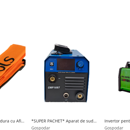
Aparat Invertor de Sudura cu Afisaj LED WMI 270, anti-stick, 4kg, 2.5-5mm, IP21S, Evotools 683149 Evotools
*SUPER PACHET* Aparat de sudura tip Invertor cu sarma 495A, + x2 pachet electrozi 1kg, x1 sarma sudura 1kg, magnet sudura, MMA/MIG/MAG afisaj digital, ventilat, URAL MASH IGBT TEHNOLOGY ULTRA HYBRID POWER, CMP1697 URALMASH
Gospodar
Gospodar