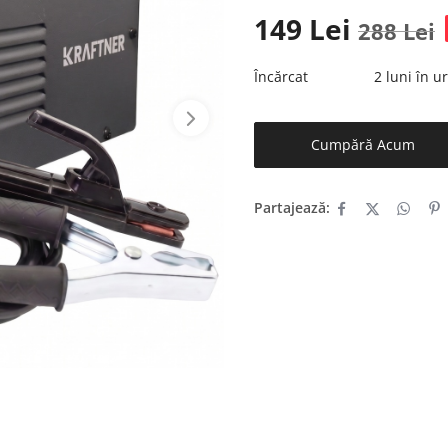
149
Lei
288
Lei
Încărcat
2 luni în 
Cumpără Acum
Partajează: