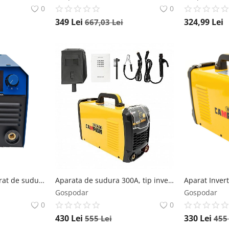
0
0
349
Lei
324,99
Lei
667,03
Lei
*MEGA PACHET* Aparat de sudura tip Invertor cu sarma 495A, + *x2 sarma 1.0mm, x2 electrozi 2.5mm, Ochelari automati, magnet* MMA/MIG/MAG/TIG *CABLU SUDURA 3M*, afisaj digital, ventilat, URAL MASH IGBT TEHNOLOGY ULTRA HYBRID POWER, CMP1697 URALMASH
Aparata de sudura 300A, tip inveror, tehnologie IGBT, cablu 3m, 5kg, 1.6-5mm, Campion MMA-300L CAMPION
Gospodar
Gospodar
0
0
430
Lei
330
Lei
555
Lei
45