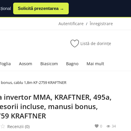
țional
Solicită prezentarea →
Autentificare
Înregistrare
/
Listă de dorințe
Foglia
Aosom
Biasicom
Bagno
Mai mult
usi bonus, cablu 1,8m KF-2759 KRAFTNER
a invertor MMA, KRAFTNER, 495a,
ccesorii incluse, manusi bonus,
2759 KRAFTNER
0
34
Recenzii (0)