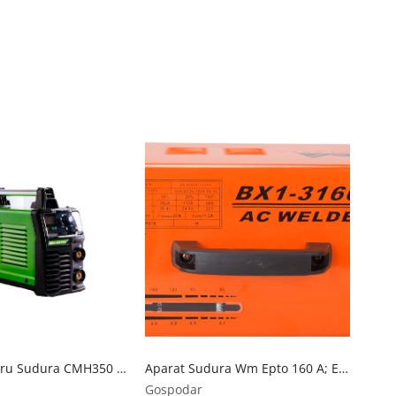
Invertor pentru Sudura CMH350 Verde 300A, 3.4kW – Campion CMP0709 CAMPION
Aparat Sudura Wm Epto 160 A; Evotools - 675329 Evotools
Gospodar