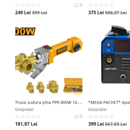
0
249
Lei
375
Lei
399
Lei
506,37
Lei
Trusa sudura plita PPR 800W 16-32mm Ingco PTWT8001 INGCO
Gospodar
Gospodar
0
181,87
Lei
399
Lei
667,03
Lei