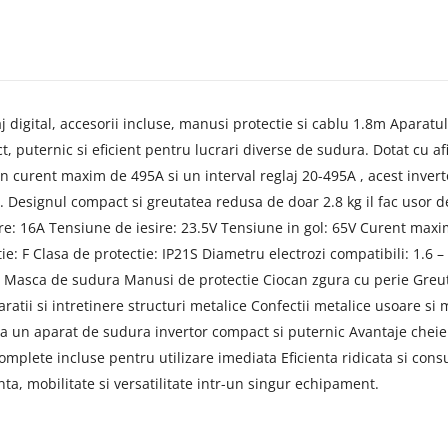
 digital, accesorii incluse, manusi protectie si cablu 1.8m Apara
 puternic si eficient pentru lucrari diverse de sudura. Dotat cu afi
un curent maxim de 495A si un interval reglaj 20-495A , acest inver
e. Designul compact si greutatea redusa de doar 2.8 kg il fac usor de
are: 16A Tensiune de iesire: 23.5V Tensiune in gol: 65V Curent maxim
e: F Clasa de protectie: IP21S Diametru electrozi compatibili: 1.6
ca de sudura Manusi de protectie Ciocan zgura cu perie Greutate 
tii si intretinere structuri metalice Confectii metalice usoare si m
esita un aparat de sudura invertor compact si puternic Avantaje cheie
complete incluse pentru utilizare imediata Eficienta ridicata si 
ta, mobilitate si versatilitate intr-un singur echipament.