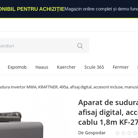
ONIBIL PENTRU ACHIZIȚIE
Magazin online complet și demo func
Expomob
Haaus
Kaercher
Scule 365
Fermier
udura invertor MMA, KRAFTNER, 495a, afisaj digital, accesorii incluse, man
Aparat de sudur
afisaj digital, a
cablu 1,8m KF-
De
Gospodar