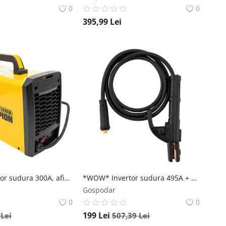
0
0
395,99
Lei
Aparat Invertor sudura 300A, afisaj electronic, 6.16 kVA, galben, CAMPION MMA-3000L
*WOW* Invertor sudura 495A + Masca sudura automata, reglaj digital, 1.6-4.0mm, anti-stick, URAL MASH PROFESSIONAL URALMASH
Gospodar
0
0
199
Lei
5
Lei
507,39
Lei