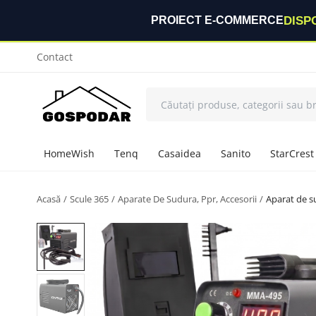
DISP
PROIECT E-COMMERCE
Contact
HomeWish
Tenq
Casaidea
Sanito
StarCrest
Acasă
Scule 365
Aparate De Sudura, Ppr, Accesorii
Aparat de s