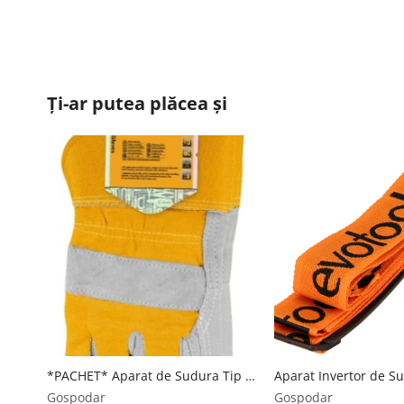
Ți-ar putea plăcea și
*PACHET* Aparat de Sudura Tip Invertor WMI 200, anti-stick, 2.8kg, 2.5-3.2mm, + x2 pachet electrozi + ochelari sudura automati, manusi palmare din piele, set 4 magneti Evotools
Gospodar
Gospodar