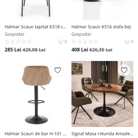
Halmar Scaun tapitat K518 crem
Halmar Scaun K516 stofa bej
Gospodar
Gospodar
0
0
285
Lei
408
Lei
428,08
Lei
626,35
Lei
Halmar Scaun de bar H-101 velvet bej
Signal Masa rotunda Amadeo nuc/negru mat - d100 x h76 cm