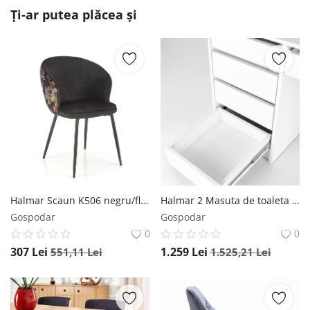
Ți-ar putea plăcea și
Halmar Scaun K506 negru/floral
Halmar 2 Masuta de toaleta cu oglinda si LED Hollywood XL – Alb
Gospodar
Gospodar
0
0
307
Lei
1.259
Lei
551,11
Lei
1.525,21
Lei