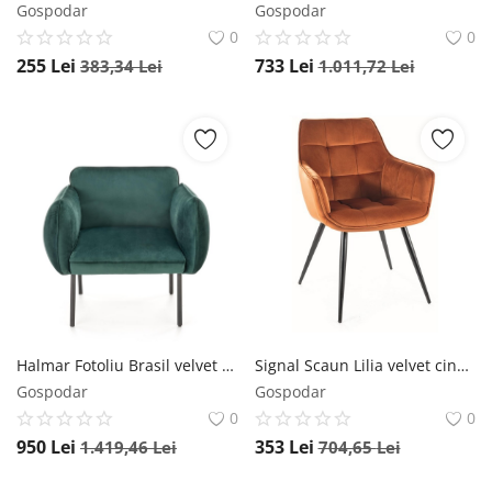
Gospodar
Gospodar
0
0
255
Lei
733
Lei
383,34
Lei
1.011,72
Lei
Halmar Fotoliu Brasil velvet verde - H78 cm
Signal Scaun Lilia velvet cinnamon Blu4215
Gospodar
Gospodar
0
0
950
Lei
353
Lei
1.419,46
Lei
704,65
Lei