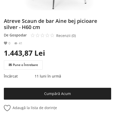
Atreve Scaun de bar Aine bej picioare
silver - H60 cm
De
Gospodar
Recenzii (0)
0
41
1.443,87
Lei
Pune o Întrebare
Încărcat
11 luni în urmă
Cumpără Acum
Adaugă la lista de dorințe