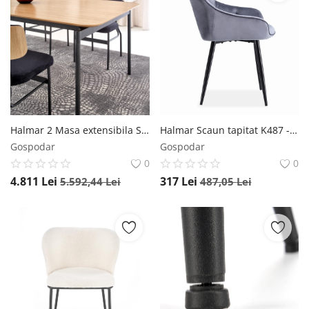
Halmar 2 Masa extensibila Smart stejar – L170-250 x l100 x h76 cm
Halmar Scaun tapitat K487 - Gri
Gospodar
Gospodar
0
0
4.811
Lei
317
Lei
5.592,44
Lei
487,05
Lei