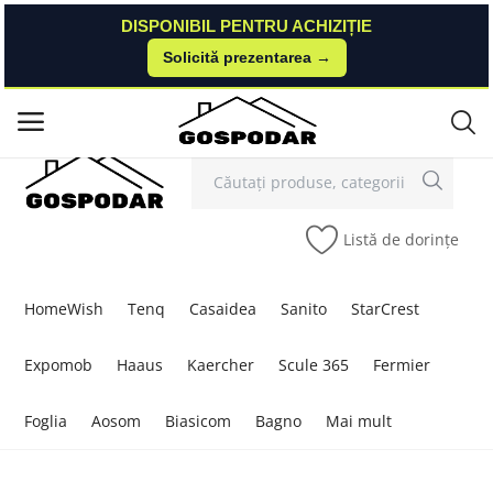
DISPONIBIL PENTRU ACHIZIȚIE
DISPONIBIL PENTRU ACHIZIȚIE
Solicită prezentarea →
Solicită prezentarea →
Contact
Autentificare
Înregistrare
/
Meniu principal
Categorii
Listă de dorințe
Acasă
Listă de dorințe
HomeWish
Tenq
Casaidea
Sanito
StarCrest
Contact
Expomob
Haaus
Kaercher
Scule 365
Fermier
Blog
Foglia
Aosom
Biasicom
Bagno
Mai mult
Autentificare