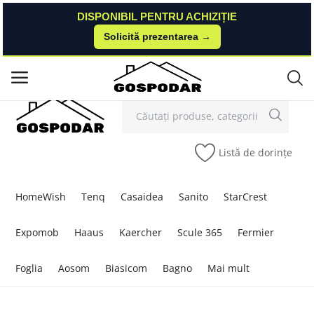
DISPONIBIL PENTRU ACHIZIȚIE
DISPONIBIL PENTRU ACHIZIȚIE
Solicită prezentarea →
Solicită prezentarea →
Contact
Autentificare
Înregistrare
/
Meniu principal
Categorii
Listă de dorințe
Acasă
Listă de dorințe
HomeWish
Tenq
Casaidea
Sanito
StarCrest
Contact
Expomob
Haaus
Kaercher
Scule 365
Fermier
Blog
Foglia
Aosom
Biasicom
Bagno
Mai mult
Autentificare