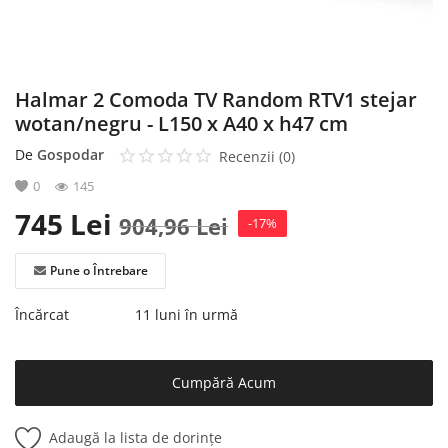
Halmar 2 Comoda TV Random RTV1 stejar
wotan/negru - L150 x A40 x h47 cm
De
Gospodar
Recenzii (0)
0
145
745
Lei
904,96
Lei
-17%
Pune o Întrebare
Încărcat
11 luni în urmă
Cumpără Acum
Adaugă la lista de dorințe