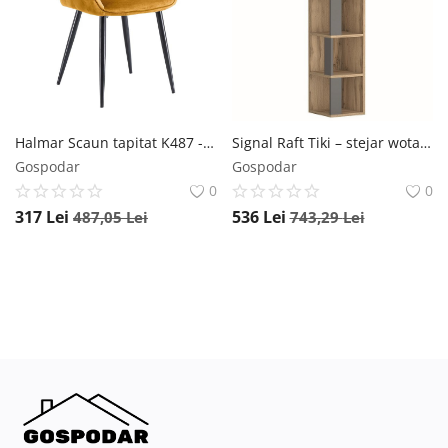
Halmar Scaun tapitat K487 - Mustariu
Signal Raft Tiki – stejar wotan/antracit
Gospodar
Gospodar
0
0
317
Lei
536
Lei
487,05
Lei
743,29
Lei