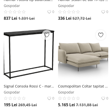
Gospodar
Gospodar
0
0
837
Lei
336
Lei
1.331
Lei
527,72
Lei
Signal Consola Rossi C - marmura neagra/negru mat
Cosmopolitan Coltar tapitat Vienna 5 locuri picioare negre – L255 x l170 x h95
Gospodar
Gospodar
0
0
195
Lei
5.165
Lei
269,45
Lei
7.131,88
Lei