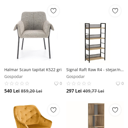
Halmar Scaun tapitat K522 gri
Signal Raft Raw R4 - stejar/negru mat
Gospodar
Gospodar
0
0
540
Lei
297
Lei
859,20
Lei
409,77
Lei