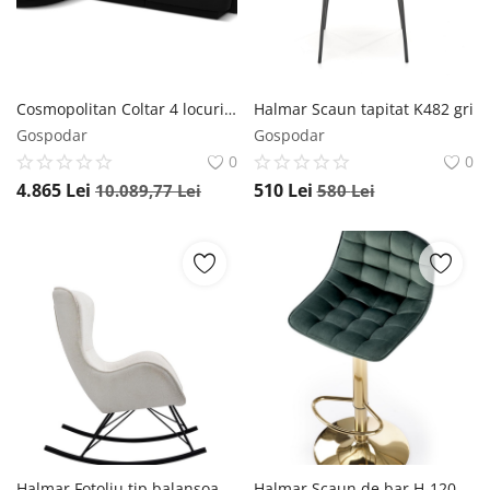
Cosmopolitan Coltar 4 locuri velvet Tulum
Halmar Scaun tapitat K482 gri
Gospodar
Gospodar
0
0
4.865
Lei
510
Lei
10.089,77
Lei
580
Lei
Halmar Fotoliu tip balansoar Liberto 3 alb/negru - H106 cm
Halmar Scaun de bar H-120 velvet verde/gold