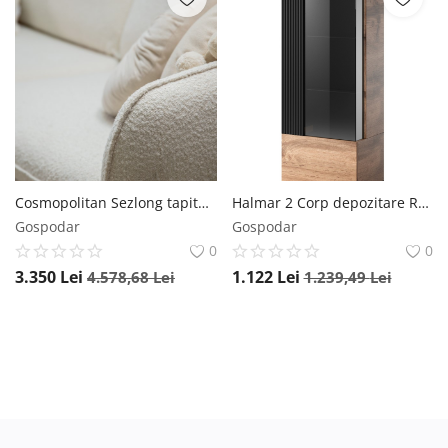
Cosmopolitan Sezlong tapitat Vienna plusat/picioare gold – L170 x l110 x h95
Halmar 2 Corp depozitare Random W1 stejar wotan/negru - L60 x A40 x h182 cm
Gospodar
Gospodar
0
0
3.350
Lei
1.122
Lei
4.578,68
Lei
1.239,49
Lei