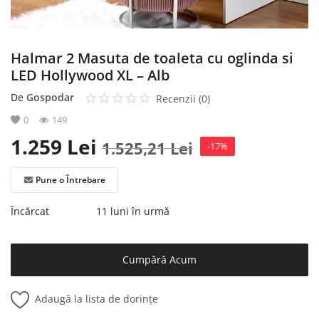
Halmar 2 Masuta de toaleta cu oglinda si
LED Hollywood XL – Alb
De
Gospodar
Recenzii (0)
0
149
1.259
Lei
1.525,21
Lei
-17%
Pune o Întrebare
Încărcat
11 luni în urmă
Cumpără Acum
Adaugă la lista de dorințe