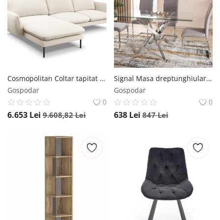
Cosmopolitan Coltar tapitat Vienna 5 locuri plusat/picioare negre – L255 x l170 x h95
Signal Masa dreptunghiulara Agis II transparent/argintiu L140xl80xh75 cm
Gospodar
Gospodar
0
0
6.653
Lei
638
Lei
9.608,82
Lei
847
Lei