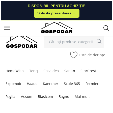
DISPONIBIL PENTRU ACHIZIȚIE
DISPONIBIL PENTRU ACHIZIȚIE
Solicită prezentarea →
Solicită prezentarea →
Contact
Autentificare
Înregistrare
/
Meniu principal
Categorii
Listă de dorințe
Acasă
Listă de dorințe
HomeWish
Tenq
Casaidea
Sanito
StarCrest
Contact
Expomob
Haaus
Kaercher
Scule 365
Fermier
Blog
Foglia
Aosom
Biasicom
Bagno
Mai mult
Autentificare