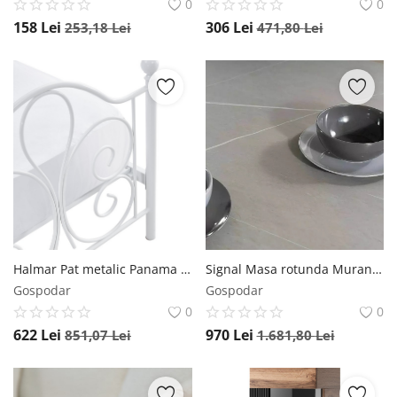
0
0
158
Lei
306
Lei
253,18
Lei
471,80
Lei
Halmar Pat metalic Panama Alb – 90 x 200 cm
Signal Masa rotunda Murano gri/negru mat ø120/h76 cm
Gospodar
Gospodar
0
0
622
Lei
970
Lei
851,07
Lei
1.681,80
Lei