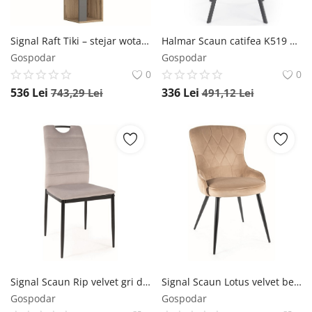
Signal Raft Tiki – stejar wotan/antracit
Halmar Scaun catifea K519 velvet negru
Gospodar
Gospodar
0
0
536
Lei
336
Lei
743,29
Lei
491,12
Lei
Signal Scaun Rip velvet gri deschis Blu03
Signal Scaun Lotus velvet bej Blu28
Gospodar
Gospodar