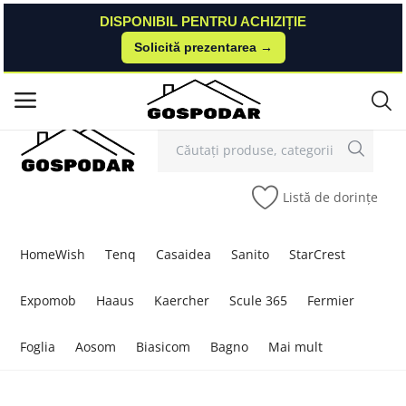
DISPONIBIL PENTRU ACHIZIȚIE
DISPONIBIL PENTRU ACHIZIȚIE
Solicită prezentarea →
Solicită prezentarea →
Contact
Autentificare
Înregistrare
/
Meniu principal
Categorii
Listă de dorințe
Acasă
Listă de dorințe
HomeWish
Tenq
Casaidea
Sanito
StarCrest
Contact
Expomob
Haaus
Kaercher
Scule 365
Fermier
Blog
Foglia
Aosom
Biasicom
Bagno
Mai mult
Autentificare