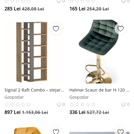
0
0
285
Lei
165
Lei
428,08
Lei
254,20
Lei
Signal 2 Raft Combo – stejar wotan/antracit
Halmar Scaun de bar H-120 velvet verde/gold
Gospodar
Gospodar
0
0
897
Lei
336
Lei
1.153,06
Lei
527,72
Lei