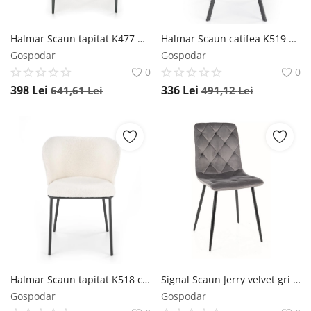
Halmar Scaun tapitat K477 Crem
Halmar Scaun catifea K519 velvet negru
Gospodar
Gospodar
0
0
398
Lei
336
Lei
641,61
Lei
491,12
Lei
Halmar Scaun tapitat K518 crem
Signal Scaun Jerry velvet gri Blu14
Gospodar
Gospodar