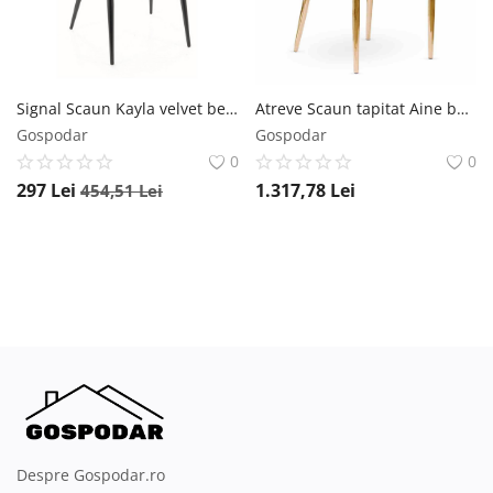
Signal Scaun Kayla velvet bej Blu28
Atreve Scaun tapitat Aine bej/auriu - H87 cm
Gospodar
Gospodar
0
0
297
Lei
1.317,78
Lei
454,51
Lei
Despre Gospodar.ro