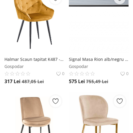
Halmar Scaun tapitat K487 - Mustariu
Signal Masa Rion alb/negru L160xl90 cm
Gospodar
Gospodar
0
0
317
Lei
575
Lei
487,05
Lei
755,49
Lei