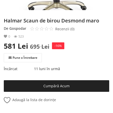
Halmar Scaun de birou Desmond maro
De
Gospodar
Recenzii (0)
0
523
581
Lei
695
Lei
-16%
Pune o Întrebare
Încărcat
11 luni în urmă
Cumpără Acum
Adaugă la lista de dorințe