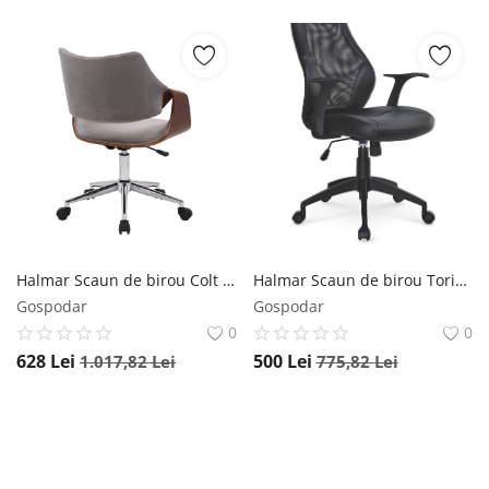
Halmar Scaun de birou Colt nuc/gri H64 cm
Halmar Scaun de birou Torino negru
Gospodar
Gospodar
0
0
628
Lei
500
Lei
1.017,82
Lei
775,82
Lei