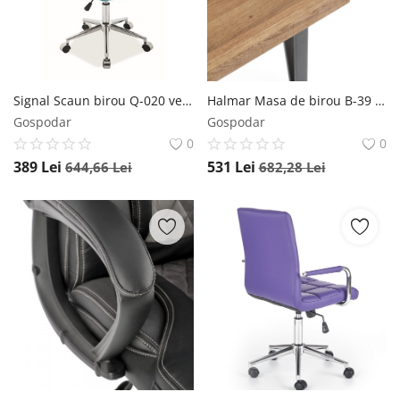
Signal Scaun birou Q-020 velvet turcoaz Blu85
Halmar Masa de birou B-39 – H110 cm
Gospodar
Gospodar
0
0
389
Lei
531
Lei
644,66
Lei
682,28
Lei