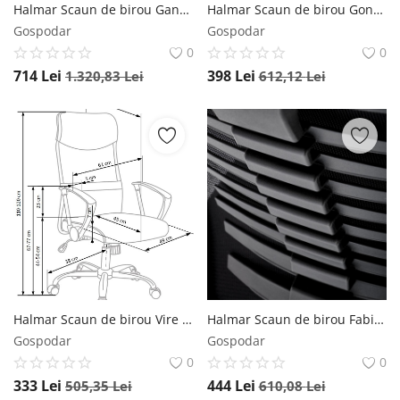
Halmar Scaun de birou Gandalf negru/gri H120 cm
Halmar Scaun de birou Gonzo2 mov - H 98-110 cm
Gospodar
Gospodar
0
0
714
Lei
398
Lei
1.320,83
Lei
612,12
Lei
Halmar Scaun de birou Vire negru verde
Halmar Scaun de birou Fabio negru H128 cm
Gospodar
Gospodar
0
0
333
Lei
444
Lei
505,35
Lei
610,08
Lei