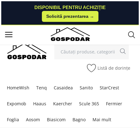
DISPONIBIL PENTRU ACHIZIȚIE
DISPONIBIL PENTRU ACHIZIȚIE
Solicită prezentarea →
Solicită prezentarea →
Contact
Autentificare
Înregistrare
/
Meniu principal
Categorii
Listă de dorințe
Acasă
Listă de dorințe
HomeWish
Tenq
Casaidea
Sanito
StarCrest
Contact
Expomob
Haaus
Kaercher
Scule 365
Fermier
Blog
Foglia
Aosom
Biasicom
Bagno
Mai mult
Autentificare