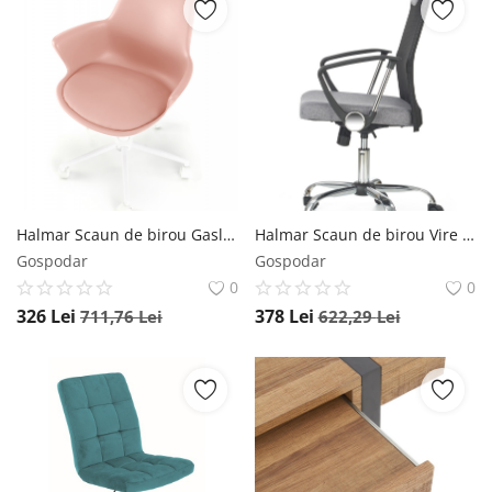
Halmar Scaun de birou Gasly roz H92 cm
Halmar Scaun de birou Vire 2 gri
Gospodar
Gospodar
0
0
326
Lei
378
Lei
711,76
Lei
622,29
Lei