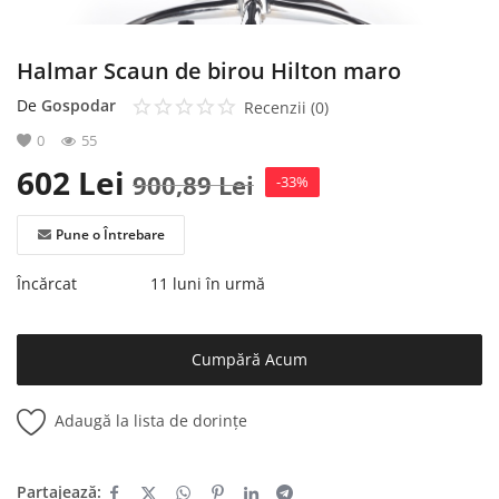
Halmar Scaun de birou Hilton maro
De
Gospodar
Recenzii (0)
0
55
602
Lei
900,89
Lei
-33%
Pune o Întrebare
Încărcat
11 luni în urmă
Cumpără Acum
Adaugă la lista de dorințe
Partajează: