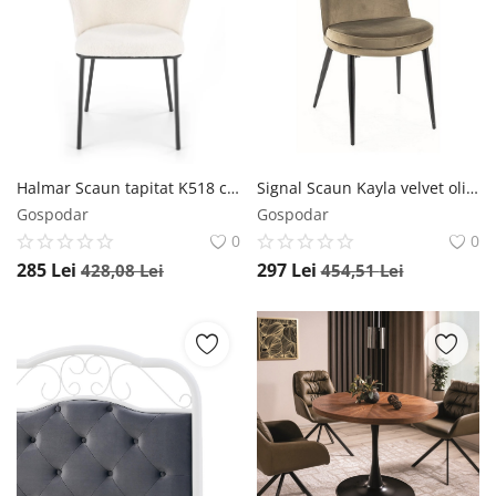
Halmar Scaun tapitat K518 crem
Signal Scaun Kayla velvet olive Blu77
Gospodar
Gospodar
0
0
285
Lei
297
Lei
428,08
Lei
454,51
Lei