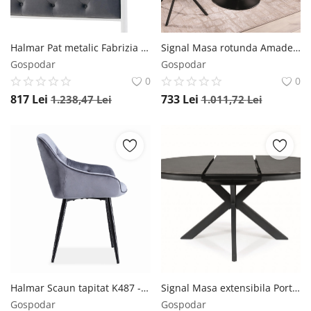
Halmar Pat metalic Fabrizia alb 90x200 cm
Signal Masa rotunda Amadeo nuc/negru mat - d100 x h76 cm
Gospodar
Gospodar
0
0
817
Lei
733
Lei
1.238,47
Lei
1.011,72
Lei
Halmar Scaun tapitat K487 - Gri
Signal Masa extensibila Porto Ceramica gri inchis/negru mat – L120-160 cm
Gospodar
Gospodar