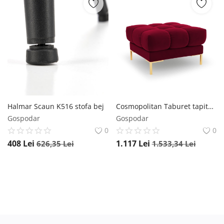
Halmar Scaun K516 stofa bej
Cosmopolitan Taburet tapitat Bali velvet/picioare gold – L60 x l60 x h41
Gospodar
Gospodar
0
0
408
Lei
1.117
Lei
626,35
Lei
1.533,34
Lei