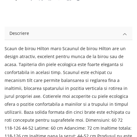
Descriere
Scaun de birou Hilton maro Scaunul de birou Hilton are un
design atractiv, excelent pentru munca de la birou sau de
acasa. Tapiteria din piele ecologica este foarte eleganta si
confortabila in acelasi timp. Scaunul este echipat cu
mecanism tilt care permite balansarea si reglarea fina a
inaltimii, blocarea spatarului in pozitia verticala si rotirea in
jurul propriei axe. Cotierele moi acoperite cu piele ecologica
ofera o pozitie confortabila a mainilor si a trupului in timpul
utilizarii. Baza solida formata din cinci brate este echipata cu
roti concepute pentru suprafetele moi. Dimensiuni: 60 72
118-126 44-52 Latime: 60 cm Adancime: 72 cm Inaltime totala:
118-126 cm Inaltime pana la sezut: 44-52 cm Produsul nu este