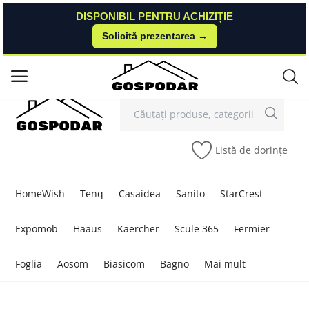
DISPONIBIL PENTRU ACHIZIȚIE
DISPONIBIL PENTRU ACHIZIȚIE
Solicită prezentarea →
Solicită prezentarea →
Contact
Autentificare
Înregistrare
/
Meniu principal
Categorii
Listă de dorințe
Acasă
Listă de dorințe
HomeWish
Tenq
Casaidea
Sanito
StarCrest
Contact
Expomob
Haaus
Kaercher
Scule 365
Fermier
Blog
Foglia
Aosom
Biasicom
Bagno
Mai mult
Autentificare