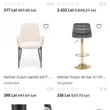
0
0
317
Lei
3.432
Lei
487,05
Lei
5.034,21
Lei
Halmar Scaun tapitat K477 Crem
Halmar Scaun de bar H-120 velvet gri/gold
Gospodar
Gospodar
0
0
398
Lei
336
Lei
641,61
Lei
527,72
Lei