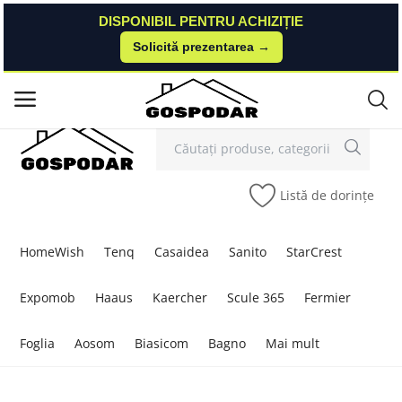
DISPONIBIL PENTRU ACHIZIȚIE
DISPONIBIL PENTRU ACHIZIȚIE
Solicită prezentarea →
Solicită prezentarea →
Contact
Autentificare
Înregistrare
/
Meniu principal
Categorii
Listă de dorințe
Acasă
Listă de dorințe
HomeWish
Tenq
Casaidea
Sanito
StarCrest
Contact
Expomob
Haaus
Kaercher
Scule 365
Fermier
Blog
Foglia
Aosom
Biasicom
Bagno
Mai mult
Autentificare