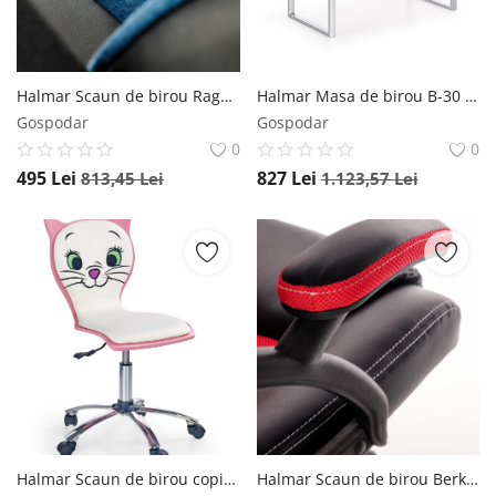
Halmar Scaun de birou Ragnar negru/albastru H121 cm
Halmar Masa de birou B-30 alb – H76 cm
Gospodar
Gospodar
0
0
495
Lei
827
Lei
813,45
Lei
1.123,57
Lei
Halmar Scaun de birou copii Kitty 2 roz
Halmar Scaun de birou Berkel negru/rosu H117 cm