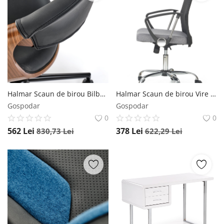
Halmar Scaun de birou Bilbo negru/nuc H82 cm
Halmar Scaun de birou Vire 2 gri
Gospodar
Gospodar
0
0
562
Lei
378
Lei
830,73
Lei
622,29
Lei