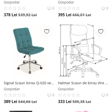
Gospodar
Gospodar
0
0
378
Lei
395
Lei
539,92
Lei
666,01
Lei
Signal Scaun birou Q-020 velvet turcoaz Blu85
Halmar Scaun de birou Vire negru albastru
Gospodar
Gospodar
0
0
389
Lei
333
Lei
644,66
Lei
505,35
Lei