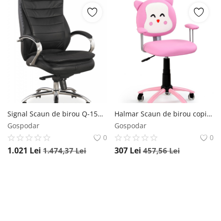
Signal Scaun de birou Q-154 negru piele naturala
Halmar Scaun de birou copii Kitty roz
Gospodar
Gospodar
0
0
1.021
Lei
307
Lei
1.474,37
Lei
457,56
Lei