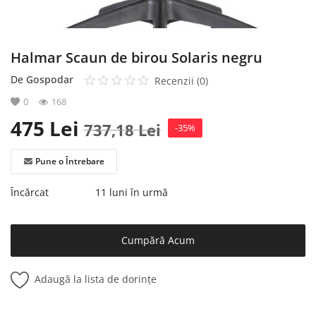
Halmar Scaun de birou Solaris negru
De
Gospodar
Recenzii (0)
0
168
475
Lei
737,18
Lei
-35%
Pune o Întrebare
Încărcat
11 luni în urmă
Cumpără Acum
Adaugă la lista de dorințe