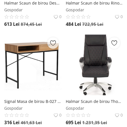
Halmar Scaun de birou Desmond bej
Halmar Scaun de birou Rino gri
Gospodar
Gospodar
0
0
613
Lei
484
Lei
874,45
Lei
722,95
Lei
Signal Masa de birou B-027 - stejar/negru
Halmar Scaun de birou Thomas piele ecologica negru H122 cm
Gospodar
Gospodar
0
0
316
Lei
695
Lei
461,63
Lei
1.231,35
Lei