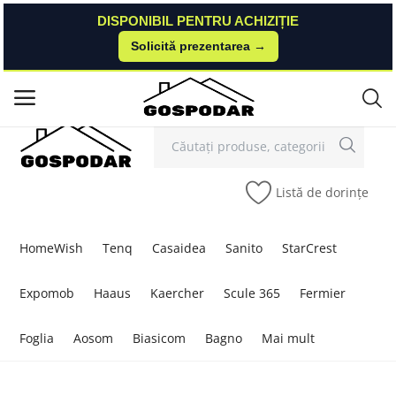
DISPONIBIL PENTRU ACHIZIȚIE
DISPONIBIL PENTRU ACHIZIȚIE
Solicită prezentarea →
Solicită prezentarea →
Contact
Autentificare
Înregistrare
/
Meniu principal
Categorii
Listă de dorințe
Acasă
Listă de dorințe
HomeWish
Tenq
Casaidea
Sanito
StarCrest
Contact
Expomob
Haaus
Kaercher
Scule 365
Fermier
Blog
Foglia
Aosom
Biasicom
Bagno
Mai mult
Autentificare