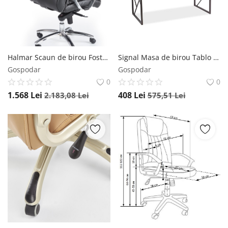
Halmar Scaun de birou Foster negru
Signal Masa de birou Tablo B - L 110 x l 48 x h 76 cm
Gospodar
Gospodar
0
0
1.568
Lei
408
Lei
2.183,08
Lei
575,51
Lei