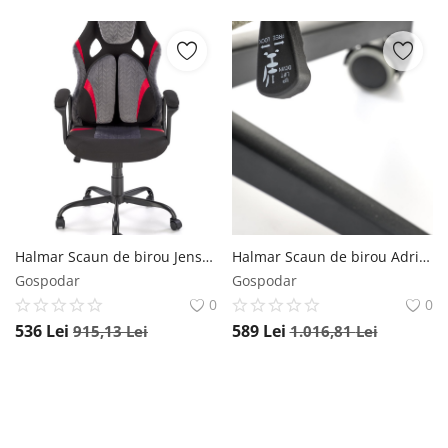
Halmar Scaun de birou Jensen negru/gri/rosu H125 cm JENSEN office chair, black / grey / red
Halmar Scaun de birou Adriano stofa olive H110 cm
Gospodar
Gospodar
0
0
536
Lei
589
Lei
915,13
Lei
1.016,81
Lei