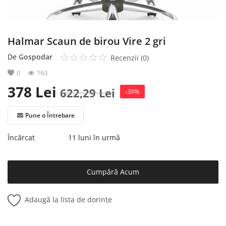
Halmar Scaun de birou Vire 2 gri
De
Gospodar
Recenzii (0)
0
163
378
Lei
622,29
Lei
-39%
Pune o Întrebare
Încărcat
11 luni în urmă
Cumpără Acum
Adaugă la lista de dorințe