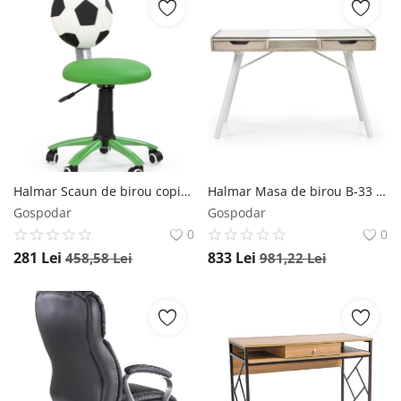
Halmar Scaun de birou copii Gol verde
Halmar Masa de birou B-33 – H120 cm
Gospodar
Gospodar
0
0
281
Lei
833
Lei
458,58
Lei
981,22
Lei