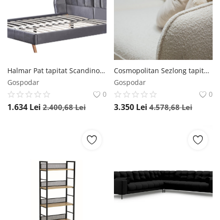
Halmar Pat tapitat Scandino velvet gri – 160 x 200 cm
Cosmopolitan Sezlong tapitat Vienna plusat/picioare gold – L170 x l110 x h95
Gospodar
Gospodar
0
0
1.634
Lei
3.350
Lei
2.400,68
Lei
4.578,68
Lei