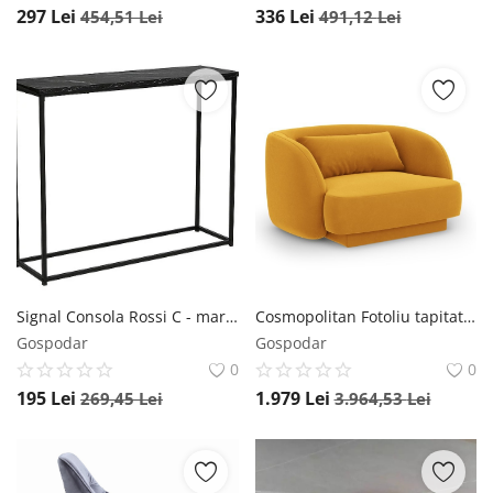
297
Lei
336
Lei
454,51
Lei
491,12
Lei
Signal Consola Rossi C - marmura neagra/negru mat
Cosmopolitan Fotoliu tapitat cu catifea Tulum
Gospodar
Gospodar
0
0
195
Lei
1.979
Lei
269,45
Lei
3.964,53
Lei