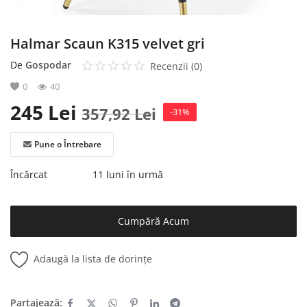
Halmar Scaun K315 velvet gri
De
Gospodar
Recenzii (0)
0
40
245
Lei
357,92
Lei
-31%
Pune o Întrebare
Încărcat
11 luni în urmă
Cumpără Acum
Adaugă la lista de dorințe
Partajează: