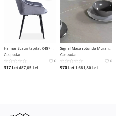
Halmar Scaun tapitat K487 - Gri
Signal Masa rotunda Murano gri/negru mat ø120/h76 cm
Gospodar
Gospodar
0
0
317
Lei
970
Lei
487,05
Lei
1.681,80
Lei