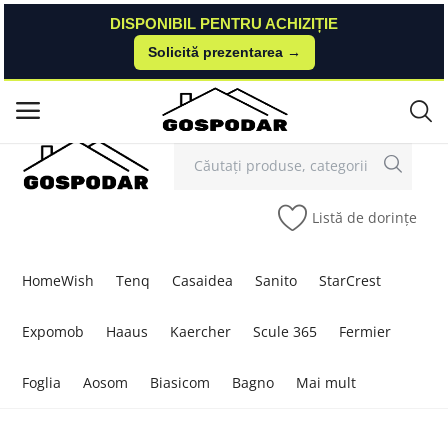
DISPONIBIL PENTRU ACHIZIȚIE
DISPONIBIL PENTRU ACHIZIȚIE
Solicită prezentarea →
Solicită prezentarea →
Contact
Autentificare
Înregistrare
/
Meniu principal
Categorii
Listă de dorințe
Acasă
Listă de dorințe
HomeWish
Tenq
Casaidea
Sanito
StarCrest
Contact
Expomob
Haaus
Kaercher
Scule 365
Fermier
Blog
Foglia
Aosom
Biasicom
Bagno
Mai mult
Autentificare