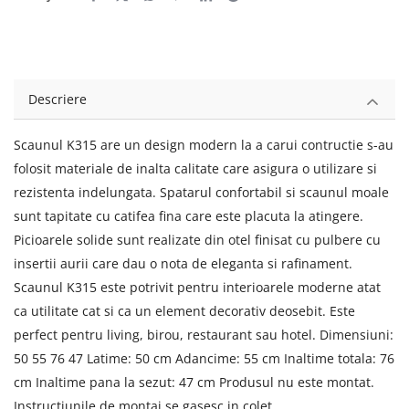
Descriere
Scaunul K315 are un design modern la a carui contructie s-au
folosit materiale de inalta calitate care asigura o utilizare si
rezistenta indelungata. Spatarul confortabil si scaunul moale
sunt tapitate cu catifea fina care este placuta la atingere.
Picioarele solide sunt realizate din otel finisat cu pulbere cu
insertii aurii care dau o nota de eleganta si rafinament.
Scaunul K315 este potrivit pentru interioarele moderne atat
ca utilitate cat si ca un element decorativ deosebit. Este
perfect pentru living, birou, restaurant sau hotel. Dimensiuni:
50 55 76 47 Latime: 50 cm Adancime: 55 cm Inaltime totala: 76
cm Inaltime pana la sezut: 47 cm Produsul nu este montat.
Instructiunile de montaj se gasesc in colet.