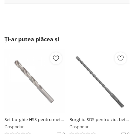
Ți-ar putea plăcea și
Set burghie HSS pentru metal Troy 31010, O 1 mm, 10 bucati
Burghiu SDS pentru zid, beton armat Wert 3200, O6x110 mm
Gospodar
Gospodar
0
0