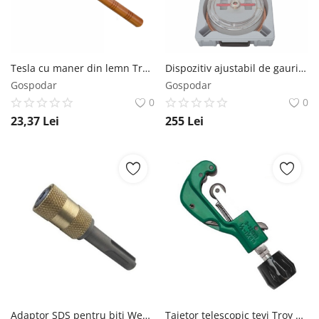
Tesla cu maner din lemn Troy 27200, 470 gr
Dispozitiv ajustabil de gaurit gips-carton Troy 27491, O30, 120 mm
Gospodar
Gospodar
0
0
23,37
Lei
255
Lei
Adaptor SDS pentru biti Wert 3298
Taietor telescopic tevi Troy 27032, O32 mm