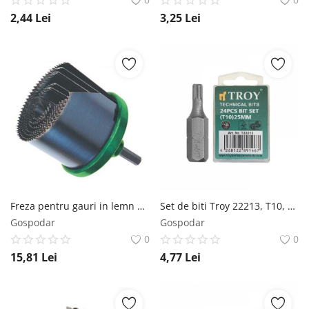
2,44
Lei
3,25
Lei
Freza pentru gauri in lemn si rigips Troy 27407, O26-63 mm
Set de biti Troy 22213, T10, 25 mm, 24 bucati
Gospodar
Gospodar
0
0
15,81
Lei
4,77
Lei