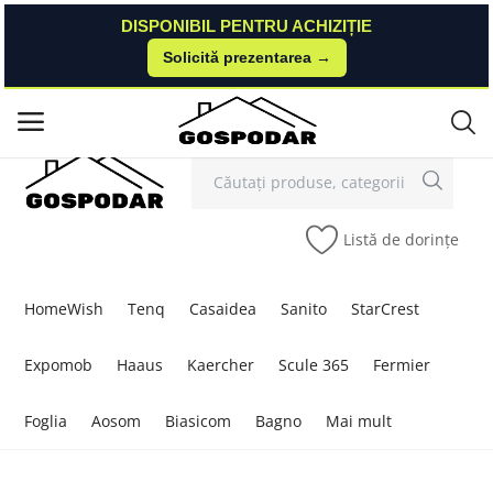
DISPONIBIL PENTRU ACHIZIȚIE
DISPONIBIL PENTRU ACHIZIȚIE
Solicită prezentarea →
Solicită prezentarea →
Contact
Autentificare
Înregistrare
/
Meniu principal
Categorii
Listă de dorințe
Acasă
Listă de dorințe
HomeWish
Tenq
Casaidea
Sanito
StarCrest
Contact
Expomob
Haaus
Kaercher
Scule 365
Fermier
Blog
Foglia
Aosom
Biasicom
Bagno
Mai mult
Autentificare