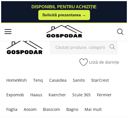
DISPONIBIL PENTRU ACHIZIȚIE
DISPONIBIL PENTRU ACHIZIȚIE
Solicită prezentarea →
Solicită prezentarea →
Contact
Autentificare
Înregistrare
/
Meniu principal
Categorii
Listă de dorințe
Acasă
Listă de dorințe
HomeWish
Tenq
Casaidea
Sanito
StarCrest
Contact
Expomob
Haaus
Kaercher
Scule 365
Fermier
Blog
Foglia
Aosom
Biasicom
Bagno
Mai mult
Autentificare