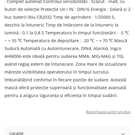
: Complet automat Controlul sensibilității : Scăzut - înalt, cu
buton de selecție Protecție UV / IN : DIN16 Energie : Solară și 2
buc baterii litiu CR2032 Timp de aprindere : 1/25000 S,
deschis la întuneric Timp de întârziere de la întuneric la
lumină : 0,1 la 0,8 S Temperatura în timpul funcționării : -5 ℃
~ + 55 ℃ Temperatura de depozitare : -20 ℃ ~ + 70 ℃ Mască
Sudură Automată cu Autointunecare, DIN4, Alarmă, Ingco
AHM006 este ideală pentru sudarea MMA, MIG-MAG și TIG,
având reglaj extern de întunecare. Zona mare de vizualizare
mărește vizibilitatea operatorului în timpul lucrului,
îmbunătățind confortul în fiecare poziție de sudare. Această
mască oferă protecție superioară și funcționalitate avansată
pentru a asigura siguranța și eficiența în timpul sudării.
Raportează acest produs
Locație