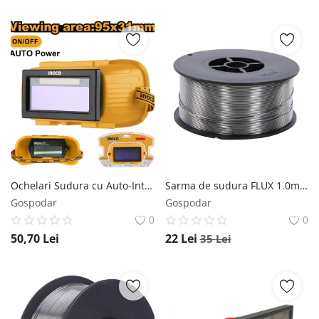
Ochelari Sudura cu Auto-Intunecare Ingco AHM112 INGCO
Sarma de sudura FLUX 1.0mm, 1kg, MIG-MAG, cu sau fara gaz, KRAFTNER KF-7358 KRAFTNER
Gospodar
Gospodar
0
0
50,70
Lei
22
Lei
35
Lei