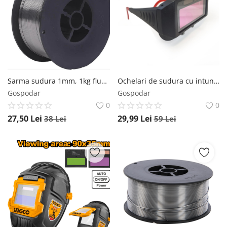
Sarma sudura 1mm, 1kg flux fara gaz , *aparat invertor* CMP1800 – Performanta Profesionala si Fiabilitate Extinsa CAMPION
Ochelari de sudura cu intunecare automata, LCD, cristale lichide, DIN15, Protectie UV, MX006 LIDER
Gospodar
Gospodar
0
0
27,50
Lei
29,99
Lei
38
Lei
59
Lei