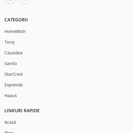
CATEGORII
HomeWish
Tenq
Casaidea
Sanito
StarCrest
Expomob
Haaus
LINKURI RAPIDE
Acasă
Blog