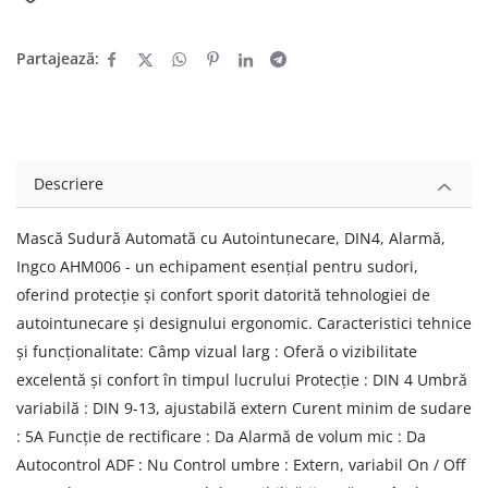
Partajează:
Descriere
Mască Sudură Automată cu Autointunecare, DIN4, Alarmă,
Ingco AHM006 - un echipament esențial pentru sudori,
oferind protecție și confort sporit datorită tehnologiei de
autointunecare și designului ergonomic. Caracteristici tehnice
și funcționalitate: Câmp vizual larg : Oferă o vizibilitate
excelentă și confort în timpul lucrului Protecție : DIN 4 Umbră
variabilă : DIN 9-13, ajustabilă extern Curent minim de sudare
: 5A Funcție de rectificare : Da Alarmă de volum mic : Da
Autocontrol ADF : Nu Control umbre : Extern, variabil On / Off