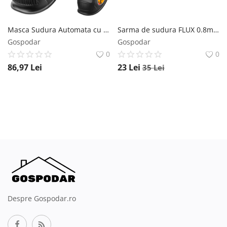
Masca Sudura Automata cu Deschidere Vizor Ingco AHM009 INGCO
Sarma de sudura FLUX 0.8mm, 1kg, MIG-MAG, cu sau fara gaz, KRAFTNER KF-2583 KRAFTNER
Gospodar
Gospodar
0
0
86,97
Lei
23
Lei
35
Lei
Despre Gospodar.ro