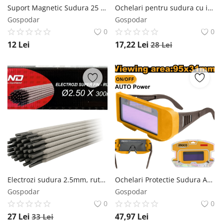
Suport Magnetic Sudura 25 LBS CMP1459, Capacitate Ridicare 11.3kg, Unghiuri 45, 90, 135 Grade, Dimensiuni 12x8.3x1.4cm, Pentru Fixare Piese Metalice
Ochelari pentru sudura cu intunecare automata, filtru Optoelectronic, grad protectie DIN11, KRAFTNER KF-8632 KRAFTNER
Gospodar
Gospodar
0
0
12
Lei
17,22
Lei
28
Lei
Electrozi sudura 2.5mm, rutilici Super Fin, 90–140A, 2.5kg, Poland B1690
Ochelari Protectie Sudura Auto Intunecare Ingco AHM111 INGCO
Gospodar
Gospodar
0
0
27
Lei
47,97
Lei
33
Lei