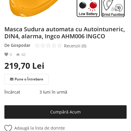
Masca Sudura automata cu Autointuneric,
DIN4, alarma, Ingco AHM006 INGCO
De
Gospodar
Recenzii (0)
0
42
219,70
Lei
Pune o Întrebare
Încărcat
3 luni în urmă
Cumpără Acum
Adaugă la lista de dorințe