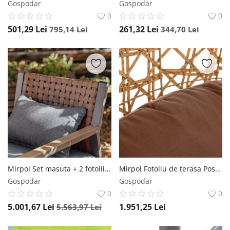
Gospodar
Gospodar
0
0
501,29
Lei
261,32
Lei
795,14
Lei
344,70
Lei
Mirpol Set masuta + 2 fotolii + canapea Texas maro-gri
Mirpol Fotoliu de terasa Positano maro
Gospodar
Gospodar
0
0
5.001,67
Lei
1.951,25
Lei
5.563,97
Lei