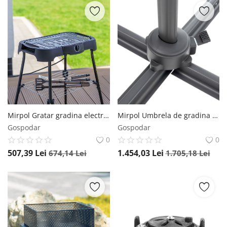
Mirpol Gratar gradina electric negru MIR-E001 H77 cm
Mirpol Umbrela de gradina Kazuar verde 3.5M
Gospodar
Gospodar
0
0
507,39
Lei
1.454,03
Lei
674,14
Lei
1.705,18
Lei