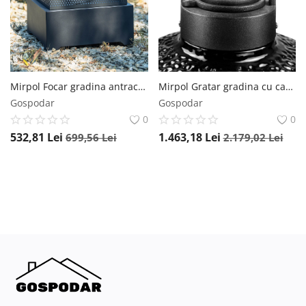
Mirpol Focar gradina antracit MIR-P4545 H35 cm
Mirpol Gratar gradina cu carbuni negru CL-16T H55 cm
Gospodar
Gospodar
0
0
532,81
Lei
1.463,18
Lei
699,56
Lei
2.179,02
Lei