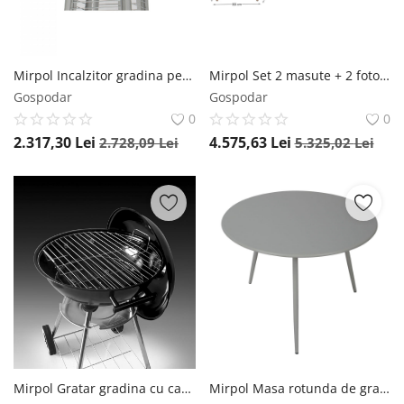
Mirpol Incalzitor gradina pe gaz crom MIR H71SS h224 cm
Mirpol Set 2 masute + 2 fotolii + canapea Helsinki antracit
Gospodar
Gospodar
0
0
2.317,30
Lei
4.575,63
Lei
2.728,09
Lei
5.325,02
Lei
Mirpol Gratar gradina cu carbuni negru MIR230 H65 cm
Mirpol Masa rotunda de gradina Vibe 60 cm