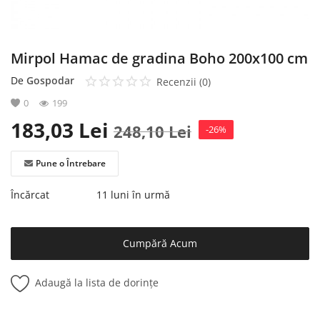
Mirpol Hamac de gradina Boho 200x100 cm
De
Gospodar
Recenzii (0)
0
199
183,03
Lei
248,10
Lei
-26%
Pune o Întrebare
Încărcat
11 luni în urmă
Cumpără Acum
Adaugă la lista de dorințe