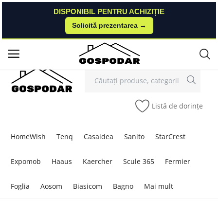
DISPONIBIL PENTRU ACHIZIȚIE
DISPONIBIL PENTRU ACHIZIȚIE
Solicită prezentarea →
Solicită prezentarea →
Contact
Autentificare
Înregistrare
/
Meniu principal
Categorii
Listă de dorințe
Acasă
Listă de dorințe
HomeWish
Tenq
Casaidea
Sanito
StarCrest
Contact
Expomob
Haaus
Kaercher
Scule 365
Fermier
Blog
Foglia
Aosom
Biasicom
Bagno
Mai mult
Autentificare