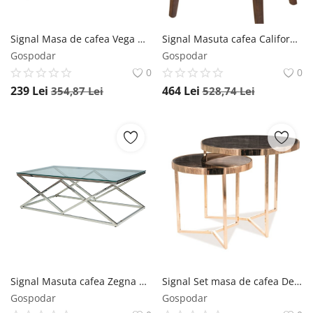
Signal Masa de cafea Vega C - Ø45 x h50 cm
Signal Masuta cafea California D nuc inchis - h 55 x d 60 cm
Gospodar
Gospodar
0
0
239
Lei
464
Lei
354,87
Lei
528,74
Lei
Signal Masuta cafea Zegna A - L 120 x l 60 x h 40 cm
Signal Set masa de cafea Delia II gold
Gospodar
Gospodar