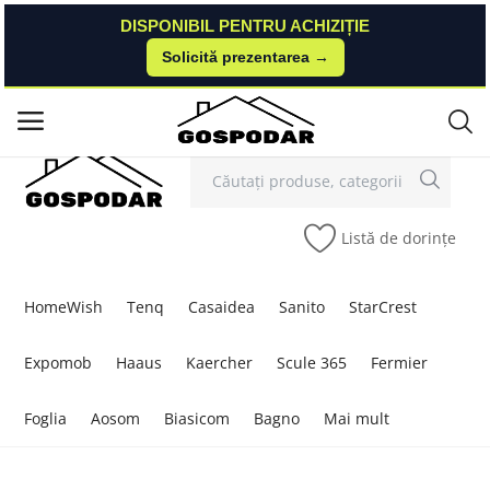
DISPONIBIL PENTRU ACHIZIȚIE
DISPONIBIL PENTRU ACHIZIȚIE
Solicită prezentarea →
Solicită prezentarea →
Contact
Autentificare
Înregistrare
/
Meniu principal
Categorii
Listă de dorințe
Acasă
Listă de dorințe
HomeWish
Tenq
Casaidea
Sanito
StarCrest
Contact
Expomob
Haaus
Kaercher
Scule 365
Fermier
Blog
Foglia
Aosom
Biasicom
Bagno
Mai mult
Autentificare