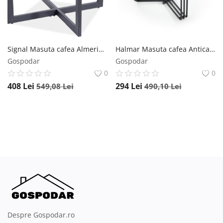
Signal Masuta cafea Almeria A Black – H42
Halmar Masuta cafea Antica M marble alba – H41 cm
Gospodar
Gospodar
0
0
408
Lei
294
Lei
549,08
Lei
490,10
Lei
Despre Gospodar.ro