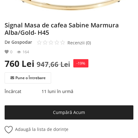
Signal Masa de cafea Sabine Marmura
Alba/Gold- H45
De
Gospodar
Recenzii (0)
0
164
760
Lei
947,66
Lei
-19%
Pune o Întrebare
Încărcat
11 luni în urmă
Cumpără Acum
Adaugă la lista de dorințe