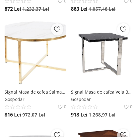
0
0
872
Lei
863
Lei
1.232,37
Lei
1.057,48
Lei
Signal Masa de cafea Salma marmura alba/auriu - H45 cm
Signal Masa de cafea Vela B – marmura neagra/crom
Gospodar
Gospodar
0
0
816
Lei
918
Lei
972,07
Lei
1.268,97
Lei