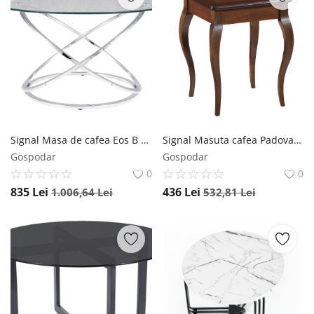
Signal Masa de cafea Eos B transparent/crom – d80 x h46 cm
Signal Masuta cafea Padova C nuc inchis - L45 x l45 x h55 cm
Gospodar
Gospodar
0
0
835
Lei
436
Lei
1.006,64
Lei
532,81
Lei