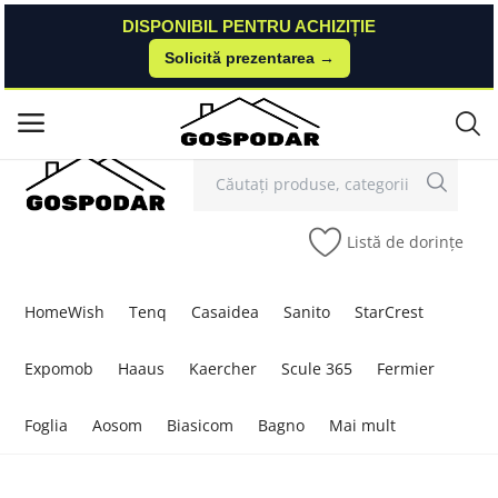
DISPONIBIL PENTRU ACHIZIȚIE
DISPONIBIL PENTRU ACHIZIȚIE
Solicită prezentarea →
Solicită prezentarea →
Contact
Autentificare
Înregistrare
/
Meniu principal
Categorii
Listă de dorințe
Acasă
Listă de dorințe
HomeWish
Tenq
Casaidea
Sanito
StarCrest
Contact
Expomob
Haaus
Kaercher
Scule 365
Fermier
Blog
Foglia
Aosom
Biasicom
Bagno
Mai mult
Autentificare