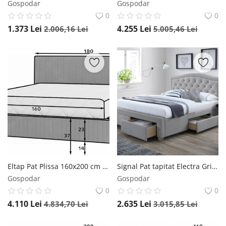
Gospodar
Gospodar
0
0
1.373
Lei
4.255
Lei
2.006,16
Lei
5.005,46
Lei
Eltap Pat Plissa 160x200 cm Nube 5
Signal Pat tapitat Electra Gri - 140 x 200 cm
Gospodar
Gospodar
0
0
4.110
Lei
2.635
Lei
4.834,70
Lei
3.015,85
Lei