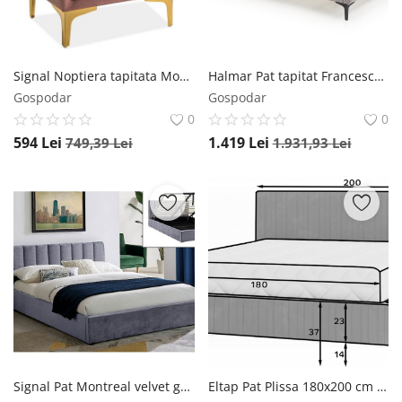
Signal Noptiera tapitata Monako Velvet Roz – l36 x L53 x h56 cm
Halmar Pat tapitat Francesca Gri – 160×200 cm
Gospodar
Gospodar
0
0
594
Lei
1.419
Lei
749,39
Lei
1.931,93
Lei
Signal Pat Montreal velvet gri 160x200 cm Tap. 192
Eltap Pat Plissa 180x200 cm Velvetmat 100