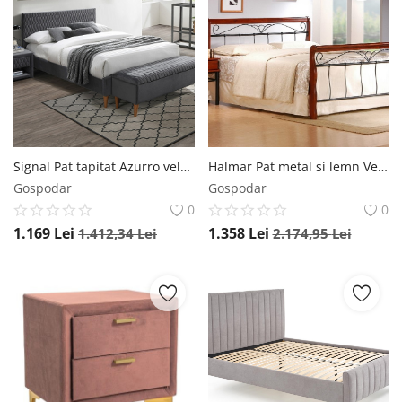
Signal Pat tapitat Azurro velvet gri Blu14 - 140 x 200 cm
Halmar Pat metal si lemn Veronica 160x200 cm
Gospodar
Gospodar
0
0
1.169
Lei
1.358
Lei
1.412,34
Lei
2.174,95
Lei