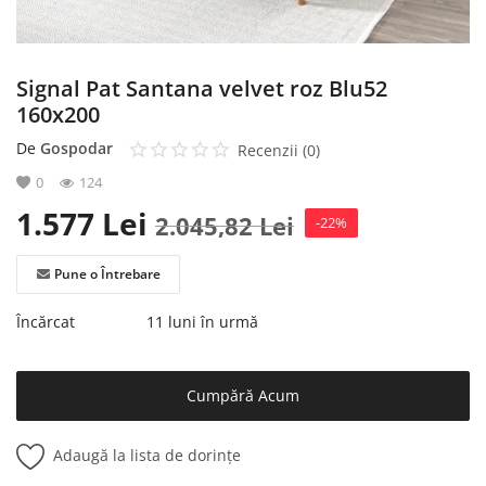
Signal Pat Santana velvet roz Blu52
160x200
De
Gospodar
Recenzii (0)
0
124
1.577
Lei
2.045,82
Lei
-22%
Pune o Întrebare
Încărcat
11 luni în urmă
Cumpără Acum
Adaugă la lista de dorințe