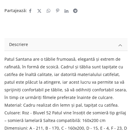
Partajează:
Descriere
Patul Santana are o tăblie frumoasă, elegantă și extrem de
rafinată, în formă de scoică. Cadrul și tăblia sunt tapițate cu
catifea de înaltă calitate, iar datorită materialului catifelat,
patul este plăcut la atingere, iar acest lucru va permite sa vă
sprijiniți confortabil pe tăblie, să vă odihniți confortabil seara,
în timp ce urmăriți filmele preferate înainte de culcare.
Material: Cadru realizat din lemn și pal, tapițat cu catifea.
Culoare: Roz - Bluvel 52 Patul vine însoțit de somieră tip grilaj
– somieră lamelară Saltea compatibilă: 160x200 cm
Dimensiuni: A - 211, B - 170, C - 160x200, D - 15, E - 4, F - 23, D