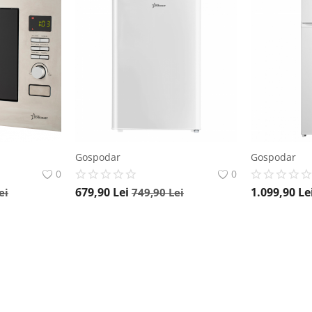
Gospodar
Gospodar
0
0
679,90
Lei
1.099,90
Le
ei
749,90
Lei