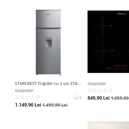
STARCREST Frigider cu 2 usi STARCREST SF-204WD-SLE, 199 L, Clasa E, Dozator Apa, Iluminare LED, Termostat Ajustabil, Usi reversibile, H 143 cm, Argintiu
Gospodar
Gospodar
0
849,90
Lei
1.059,9
1.149,90
Lei
1.499,90
Lei