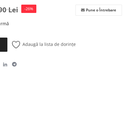
,90
Lei
-26%
Pune o Întrebare
 urmă
Adaugă la lista de dorințe