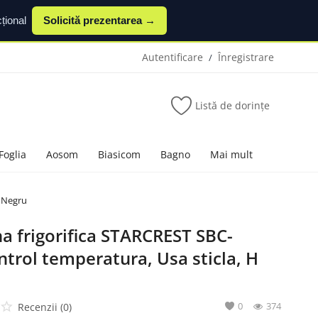
țional
Solicită prezentarea →
Autentificare
Înregistrare
/
Listă de dorințe
Foglia
Aosom
Biasicom
Bagno
Mai mult
, Negru
a frigorifica STARCREST SBC-
ntrol temperatura, Usa sticla, H
0
374
Recenzii (0)