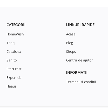
CATEGORII
LINKURI RAPIDE
HomeWish
Acasă
Tenq
Blog
Casaidea
Shops
Sanito
Centru de ajutor
StarCrest
INFORMAȚII
Expomob
Termeni si conditii
Haaus