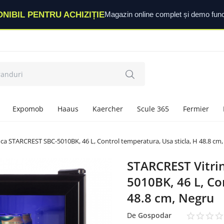
ONIBIL PENTRU ACHIZIȚIE
Magazin online complet și demo func
Expomob
Haaus
Kaercher
Scule 365
Fermier
fica STARCREST SBC-5010BK, 46 L, Control temperatura, Usa sticla, H 48.8 cm
STARCREST Vitrin
5010BK, 46 L, Co
48.8 cm, Negru
De
Gospodar