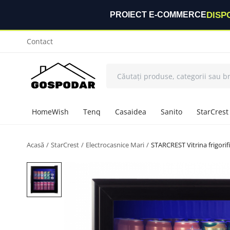
DISP
PROIECT E-COMMERCE
Contact
HomeWish
Tenq
Casaidea
Sanito
StarCrest
Acasă
StarCrest
Electrocasnice Mari
STARCREST Vitrina frigori