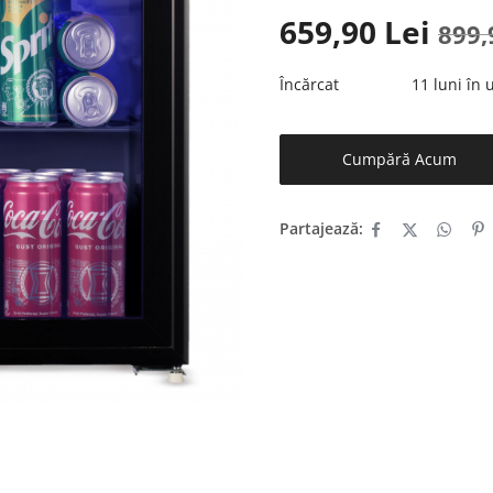
659,90
Lei
899
Încărcat
11 luni în
Cumpără Acum
Partajează: