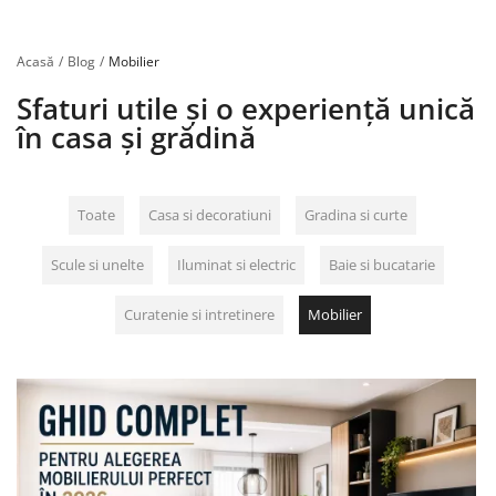
Înregistrare
Acasă
Blog
Mobilier
Sfaturi utile și o experiență unică
în casa și grădină
Toate
Casa si decoratiuni
Gradina si curte
Scule si unelte
Iluminat si electric
Baie si bucatarie
Curatenie si intretinere
Mobilier