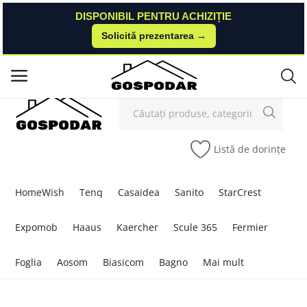
DISPONIBIL PENTRU ACHIZIȚIE
DISPONIBIL PENTRU ACHIZIȚIE
Solicită prezentarea →
Solicită prezentarea →
Contact
Autentificare
Înregistrare
/
Meniu principal
Categorii
Listă de dorințe
Acasă
Listă de dorințe
HomeWish
Tenq
Casaidea
Sanito
StarCrest
Contact
Expomob
Haaus
Kaercher
Scule 365
Fermier
Blog
Foglia
Aosom
Biasicom
Bagno
Mai mult
Autentificare